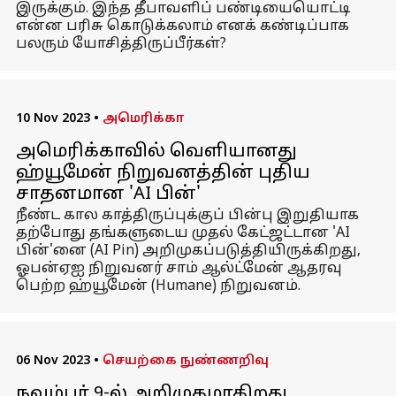
இருக்கும். இந்த தீபாவளிப் பண்டியையொட்டி
என்ன பரிசு கொடுக்கலாம் எனக் கண்டிப்பாக
பலரும் யோசித்திருப்பீர்கள்?
10 Nov 2023
•
அமெரிக்கா
அமெரிக்காவில் வெளியானது
ஹ்யூமேன் நிறுவனத்தின் புதிய
சாதனமான 'AI பின்'
நீண்ட கால காத்திருப்புக்குப் பின்பு இறுதியாக
தற்போது தங்களுடைய முதல் கேட்ஜட்டான 'AI
பின்'னை (AI Pin) அறிமுகப்படுத்தியிருக்கிறது,
ஓபன்ஏஐ நிறுவனர் சாம் ஆல்ட்மேன் ஆதரவு
பெற்ற ஹ்யூமேன் (Humane) நிறுவனம்.
06 Nov 2023
•
செயற்கை நுண்ணறிவு
நவம்பர் 9-ல் அறிமுகமாகிறது