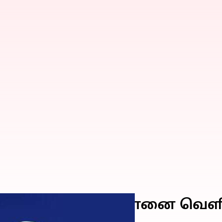
G' பட்ஜெட் ஸ்மார்ட்போனை வ