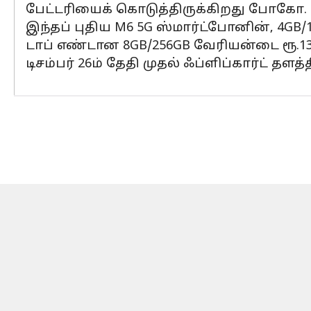
பேட்டரியைக் கொடுத்திருக்கிறது போகோ. இத
இந்தப் புதிய M6 5G ஸ்மார்ட்போனின், 4GB
டாப் எண்டான 8GB/256GB வேரியன்டை ரூ.1
டிசம்பர் 26ம் தேதி முதல் ஃப்ளிப்கார்ட் 