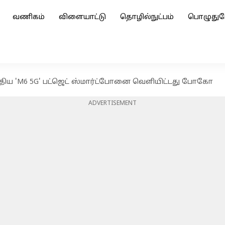
வணிகம்
விளையாட்டு
தொழில்நுட்பம்
பொழுதுப
ுதிய 'M6 5G' பட்ஜெட் ஸ்மார்ட்போனை வெளியிட்டது போகோ
ADVERTISEMENT