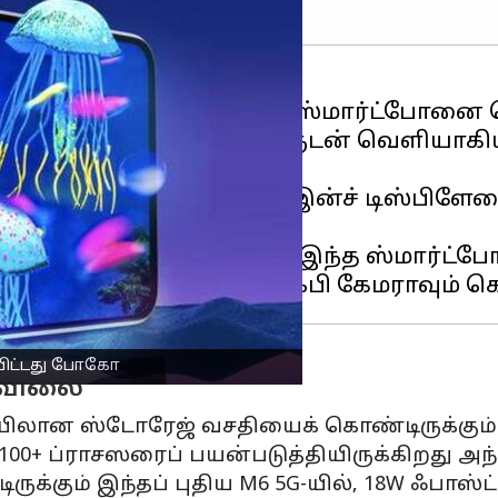
ட்
ஸ்மார்ட்போனா
க, M6 5G ஸ்மார்ட்போனை வ
கோ
. என்னென்ன வசதிகளுடன் வெளியாகியிரு
ரெஷ் ரேட்டுடன் கூடிய 6.74 இன்ச் டிஸ்பிள
ிறது போகோ.
கள் கொடுக்கப்பட்டிருக்கும் இந்த ஸ்மார்ட
ியிட்டது போகோ
் விலை
யிலான ஸ்டோரேஜ் வசதியைக் கொண்டிருக்கும் 
 6100+ ப்ராசஸரைப் பயன்படுத்தியிருக்கிறது அந
்கும் இந்தப் புதிய M6 5G-யில், 18W ஃபாஸ்ட்