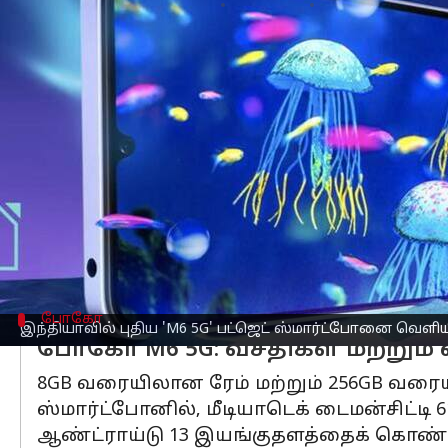
எழுதியவர்
Dec 22, 2023
05:06 pm
Prasanna Venkatesh
செய்தி முன்னோட்டம்
இந்தியாவில் தங்களுடைய புதிய பட்ஜெ
மொபைல் தயாரிப்பு நிறுவனமான
போ
ஸ்மார்ட்போன்?
புதிய M6 5G ஸ்மார்ட்போனில், 90Hz ரெப்
பாதுகாப்பு வசதியுடன் வழங்கியிருக்க
பக்கவாட்டு ஃபிங்கர் பிரிண்ட் சென்சார்
போகோ
இந்தியாவில் புதிய 'M6 5G' பட்ஜெட் ஸ்மார்ட்போனை வெள
போகோ M6 5G: வசதிகள் மற்றும
8GB வரையிலான ரேம் மற்றும் 256GB வரை
ஸ்மார்ட்போனில், மீடியாடெக் டைமன்சிட்டி
ஆண்ட்ராய்டு 13 இயங்குதளத்தைக் கொண்டிருக