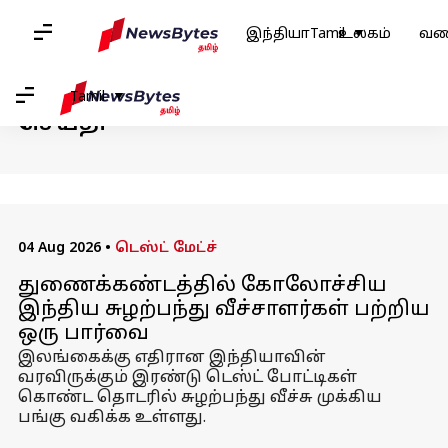
வீடு
/
செய்தி
/
விளையாட்டு செய்தி
/
இலங்கை கிரிக்கெட் அணி
இந்தியா
Tamil
உலகம்
வண
இலங்கை கிரிக்கெட் அணி:
Tamil
செய்தி
04 Aug 2026
•
டெஸ்ட் மேட்ச்
துணைக்கண்டத்தில் கோலோச்சிய
இந்திய சுழற்பந்து வீச்சாளர்கள் பற்றிய
ஒரு பார்வை
இலங்கைக்கு எதிரான இந்தியாவின்
வரவிருக்கும் இரண்டு டெஸ்ட் போட்டிகள்
கொண்ட தொடரில் சுழற்பந்து வீச்சு முக்கிய
பங்கு வகிக்க உள்ளது.