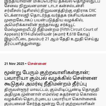
இந்தியாவின் மிகப்பெரிய தகவல் தொழில்நுட்ப
சேவை நிறுவனமான டாடா கன்சல்டன்சி
சர்வீசஸ் (டிசிஎஸ்) நிறுவனத்திற்கு எதிராக DXC
டெக்னாலஜி தொடர்ந்த வர்த்தக ரகசியங்களை
முறைகேடாகப் பயன்படுத்திய வழக்கில்,
அமெரிக்காவின் ஐந்தாவது சர்க்யூட்
மேல்முறையீட்டு நீதிமன்றம் (Fifth Circuit Court of
Appeals) $194 மில்லியன் (சுமார் ₹1,618 கோடி)
இழப்பீட்டை நவம்பர் 21 ஆம் தேதி உறுதி செய்து
தீர்ப்பளித்துள்ளது.
21 Nov 2025
•
சென்னை
மூன்று பேரும் குற்றவாளிகள்தான்;
பவாரியா கும்பல் வழக்கில் சென்னை
கூடுதல் அமர்வு நீதிமன்றம் தீர்ப்பு
திருவள்ளூர் மாவட்டம், கும்மிடிப்பூண்டி தொகுதி
அதிமுக முன்னாள் எம்எல்ஏ சுதர்சனம் கொலை
வழக்கில் தொடர்புடைய பவாரியா கொள்ளைக்
கும்பலைச் சேர்ந்த மூன்று பேர் குற்றவாளிகள்