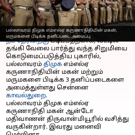
தனிப்படை அமைப்பு
எழுதியவர்
Jan 23, 2024
04:51 pm
Venkatalakshmi V
செய்தி முன்னோட்டம்
பல்லாவரம் திமுக எம்எல்ஏ கருணாநிதியின் மகன்,
மருமகளை பிடிக்க தனிப்படை அமைப்பு
நீட் தேர்விற்கு
படிப்பதற்காக, வீட்டில்
தங்கி வேலை பார்த்து வந்த சிறுமியை
கொடுமைப்படுத்திய புகாரில்,
பல்லாவரம்
திமுக
எம்எல்ஏ
கருணாநிதியின் மகன் மற்றும்
மருமகளை பிடிக்க 3 தனிப்படைகளை
அமைத்துள்ளது சென்னை
காவல்துறை
.
பல்லாவரம் திமுக எம்எல்ஏ
கருணாநிதி மகன் ஆன்டோ
மதிவாணன் திருவான்மியூரில் வசித்து
வருகின்றார். இவரது மனைவி