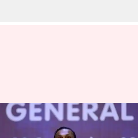
பணமோசடி வழக்கில்
அனில் அம்பானிக்கு
அமலாக்கத்துறை சம்மன்;