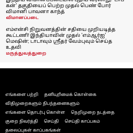
இந்திய விமானப்படையில் புதிய வரலாறு! 'டாப்
கன்' தகுதியைப் பெற்ற முதல் பெண் போர்
விமானி பாவனா காந்த்
விமானப்படை
எம்என்சி நிறுவனத்தின் சதியை முறியடித்த
கூட்டணி! இந்தியாவின் முதல் 'எம்ஆர்ஐ'
மெஷின்; டாடாவும் ஸ்ரீதர் வேம்புவும் செய்த
உதவி
மருத்துவத்துறை
எங்களை பற்றி
தனியுரிமைக் கொள்கை
விதிமுறைகளும் நிபந்தனைகளும்
எங்களை தொடர்பு கொள்ள
நெறிமுறை நடத்தை
குறை நிவர்த்தி
செய்தி
செய்தி காப்பகம்
தலைப்புகள் காப்பகங்கள்