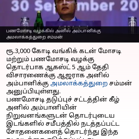
ஆகஸ்ட் 5 அன்று ஆஜராக
உத்தரவு
எழுதியவர்
Aug 01, 2025
09:59 am
Sekar Chinnappan
பணமோசடி வழக்கில் அனில் அம்பானிக்கு
அமலாக்கத்துறை சம்மன்
செய்தி முன்னோட்டம்
ரூ.3,000 கோடி வங்கிக் கடன் மோசடி
மற்றும் பணமோசடி வழக்கு
தொடர்பாக ஆகஸ்ட் 5 ஆம் தேதி
விசாரணைக்கு ஆஜராக அனில்
அம்பானிக்கு
அமலாக்கத்துறை
சம்மன்
அனுப்பியுள்ளது.
பணமோசடி தடுப்புச் சட்டத்தின் கீழ்
அனில் அம்பானியின்
நிறுவனங்களுடன் தொடர்புடைய
இடங்களில் சமீபத்தில் நடத்தப்பட்ட
சோதனைகளைத் தொடர்ந்து இந்த