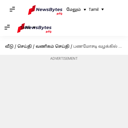
மேலும்
Tamil
Tamil
வீடு
/
செய்தி
/
வணிகம் செய்தி
/
பணமோசடி வழக்கில் அனில் அம்பானிக்கு அமலாக்கத்துறை சம்மன்; ஆகஸ்ட் 5 அன்று ஆஜராக உத்தரவு
ADVERTISEMENT