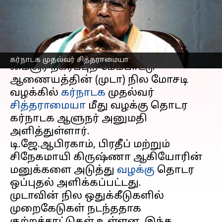
தொடர ஆளுநர் அனுமதி
எழுதியவர்
Aug 17, 2024
01:14 pm
Sekar Chinnappan
செய்தி முன்னோட்டம்
கர்நாடக முதல்வர் சித்தராமையா
மைசூர் நகர்ப்புற மேம்பாட்டு
ஆணையத்தின் (முடா) நில மோசடி
வழக்கில்
கர்நாடக
முதல்வர்
சித்தராமையா
மீது வழக்கு தொடர
கர்நாடக ஆளுநர் அனுமதி
அளித்துள்ளார்.
டி.ஜே.ஆபிரகாம், பிரதீப் மற்றும்
சிநேகமாயி கிருஷ்ணா ஆகியோரின்
மனுக்களை அடுத்து
வழக்கு
தொடர
ஒப்புதல் அளிக்கப்பட்டது.
முடாவின் நில ஒதுக்கீடுகளில்
முறைகேடுகள் நடந்ததாக