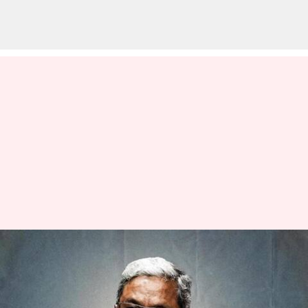
நிலமோசடி வழக்கில்
கர்நாடக முதல்வர்
சித்தராமையா மீது வழக்கு