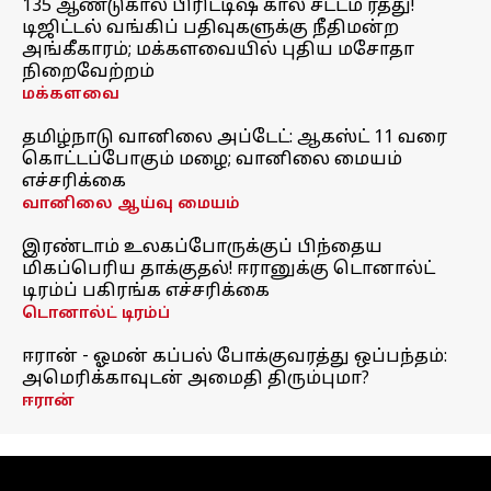
135 ஆண்டுகால பிரிட்டிஷ் கால சட்டம் ரத்து!
டிஜிட்டல் வங்கிப் பதிவுகளுக்கு நீதிமன்ற
அங்கீகாரம்; மக்களவையில் புதிய மசோதா
நிறைவேற்றம்
மக்களவை
தமிழ்நாடு வானிலை அப்டேட்: ஆகஸ்ட் 11 வரை
கொட்டப்போகும் மழை; வானிலை மையம்
எச்சரிக்கை
வானிலை ஆய்வு மையம்
இரண்டாம் உலகப்போருக்குப் பிந்தைய
மிகப்பெரிய தாக்குதல்! ஈரானுக்கு டொனால்ட்
டிரம்ப் பகிரங்க எச்சரிக்கை
டொனால்ட் டிரம்ப்
ஈரான் - ஓமன் கப்பல் போக்குவரத்து ஒப்பந்தம்:
அமெரிக்காவுடன் அமைதி திரும்புமா?
ஈரான்