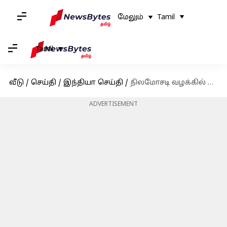
மேலும்
Tamil
Tamil
வீடு
/
செய்தி
/
இந்தியா செய்தி
/
நிலமோசடி வழக்கில் கர்நாடக முதல்வர் சித்தராமையா மீது வழக்கு தொடர ஆளுநர் அனுமதி
ADVERTISEMENT