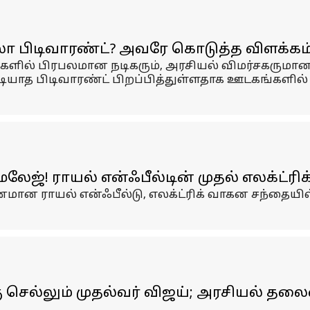
்லா பிடிவாரண்ட்? அவரே கொடுத்த விளக்கம
்களில் பிரபலமான நடிகரும், அரசியல் விமர்சகரும
டியாத பிடிவாரண்ட் பிறப்பித்துள்ளதாக ஊடகங்களில்
மைலேஜ்! ராயல் என்ஃபீல்டின் முதல் எலக்ட்
மான ராயல் என்ஃபீல்டு, எலக்ட்ரிக் வாகன சந்தையி
 செல்லும் முதல்வர் விஜய்; அரசியல் தலை