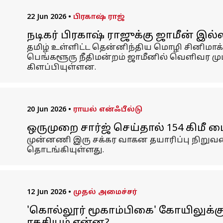
22 Jun 2026
•
பிரகாஷ் ராஜ்
நடிகர் பிரகாஷ் ராஜுக்கு ஜாமீன் இல
தமிழ் உள்ளிட்ட தென்னிந்திய மொழி சினிமாக
பெங்களூரு நீதிமன்றம் ஜாமீனில் வெளிவர மு
கிளப்பியுள்ளன.
20 Jun 2026
•
ராயல் என்ஃபீல்டு
ஒருமுறை சார்ஜ் செய்தால் 154 கிமீ 
முன்னணி இரு சக்கர வாகன தயாரிப்பு நிறுவன
தொடங்கியுள்ளது.
12 Jun 2026
•
முதல் அமைச்சர்
'கொல்லூர் மூகாம்பிகை' கோயிலுக்கு