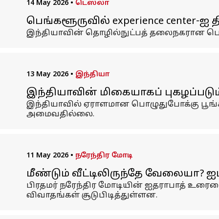
14 May 2026
•
டெஸ்லா
பெங்களூருவில் experience center-ஐ த
இந்தியாவின் தொழில்நுட்பத் தலைநகரான பெங
13 May 2026
•
இந்தியா
இந்தியாவின் மிகையாகப் புகழப்படும் 
இந்தியாவில் ஏராளமான பொழுதுபோக்கு பூங்கா 
அமைவதில்லை.
11 May 2026
•
நரேந்திர மோடி
மீண்டும் வீட்டிலிருந்தே வேலையா? ஐட
பிரதமர் நரேந்திர மோடியின் ஐதராபாத் உரையைத்
விவாதங்கள் சூடுபிடித்துள்ளன.