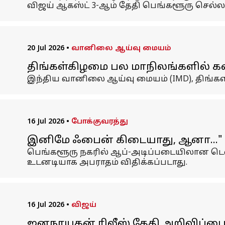
விஜய் ஆகஸ்ட் 3-ஆம் தேதி பெங்களூரு செல்லவ
20 Jul 2026
•
வானிலை ஆய்வு மையம்
திங்கள்கிழமை பல மாநிலங்களில் க
இந்திய வானிலை ஆய்வு மையம் (IMD), திங்க
16 Jul 2026
•
போக்குவரத்து
இனிமே ஃபைன் கிடையாது, ஆனா..." டி
பெங்களூரு நகரில் ஆப்-அடிப்படையிலான டெல
உடனடியாக அபராதம் விதிக்கப்படாது.
16 Jul 2026
•
விஜய்
ஜனநாயகன் ரிலீஸ் தேதி அறிவிப்பை 