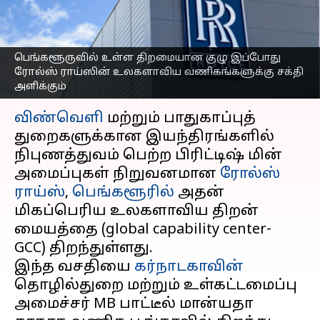
பெங்களூரில்
திறந்துள்ளது
எழுதியவர்
Sep 17, 2025
07:00 pm
Venkatalakshmi V
பெங்களூருவில் உள்ள திறமையான குழு இப்போது
ரோல்ஸ் ராய்ஸின் உலகளாவிய வணிகங்களுக்கு சக்தி
அளிக்கும்
செய்தி முன்னோட்டம்
விண்வெளி
மற்றும் பாதுகாப்புத்
துறைகளுக்கான இயந்திரங்களில்
நிபுணத்துவம் பெற்ற பிரிட்டிஷ் மின்
அமைப்புகள் நிறுவனமான
ரோல்ஸ்
ராய்ஸ்
,
பெங்களூரில்
அதன்
மிகப்பெரிய உலகளாவிய திறன்
மையத்தை (global capability center-
GCC) திறந்துள்ளது.
இந்த வசதியை
கர்நாடகாவின்
தொழில்துறை மற்றும் உள்கட்டமைப்பு
அமைச்சர் MB பாட்டீல் மான்யதா