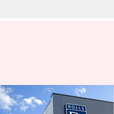
ரோல்ஸ் ராய்ஸ் தனது
மிகப்பெரிய global
capability center-ஐ