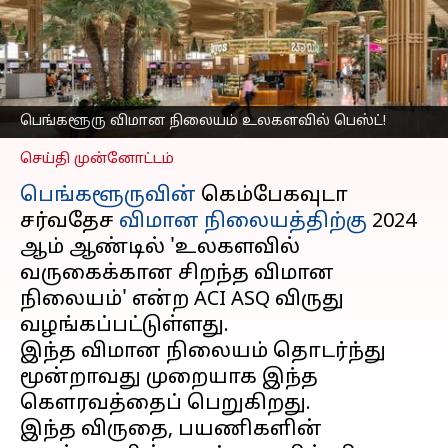
என்று மூன்றாவது
ஆண்டாக தேர்வு
செய்யப்பட்டுள்ளது
எழுதியவர்
Mar 18, 2025
01:03 pm
Venkatalakshmi V
பெங்களூரு விமான நிலையம் உலகளவில் பெஸ்ட்!
செய்தி முன்னோட்டம்
பெங்களூருவின்
கெம்பேகவுடா
சர்வதேச
விமான நிலையத்திற்கு
2024
ஆம் ஆண்டில் 'உலகளவில்
வருகைக்கான சிறந்த விமான
நிலையம்' என்ற ACI ASQ விருது
வழங்கப்பட்டுள்ளது.
இந்த விமான நிலையம் தொடர்ந்து
மூன்றாவது முறையாக இந்த
கௌரவத்தைப் பெறுகிறது.
இந்த விருதை, பயணிகளின்