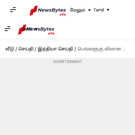
மேலும்
Tamil
Tamil
வீடு
/
செய்தி
/
இந்தியா செய்தி
/
பெங்களூரு விமான நிலையம் உலகளவில் 'Best Airport for Arrivals' என்று மூன்றாவது ஆண்டாக தேர்வு செய்யப்பட்டுள்ளது
ADVERTISEMENT