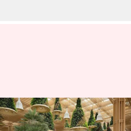
பெங்களூரு விமான
நிலையம் உலகளவில்
'Best Airport for Arrivals'