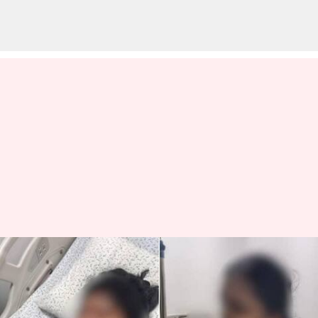
பெங்களூருவில் 2
கல்லூரி மாணவிகள்
தெருநாய்களால்