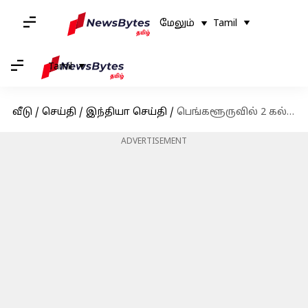
மேலும்
Tamil
Tamil
வீடு
/
செய்தி
/
இந்தியா செய்தி
/
பெங்களூருவில் 2 கல்லூரி மாணவிகள் தெருநாய்களால் தாக்கப்பட்டனர்; ஒருவர் ஐசியுவில் அனுமதிக்கப்பட்டுள்ளார்
ADVERTISEMENT