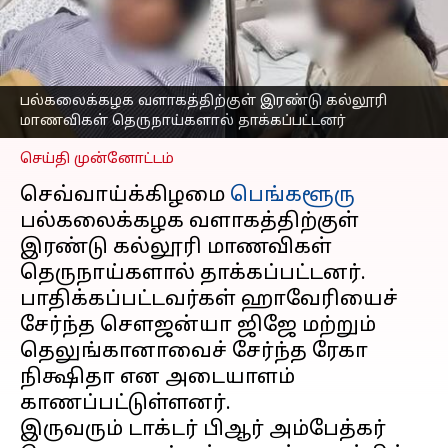
தாக்கப்பட்டனர்; ஒருவர்
ஐசியுவில்
அனுமதிக்கப்பட்டுள்ளார்
எழுதியவர்
Aug 12, 2025
06:47 pm
பல்கலைக்கழக வளாகத்திற்குள் இரண்டு கல்லூரி
Venkatalakshmi V
மாணவிகள் தெருநாய்களால் தாக்கப்பட்டனர்
செய்தி முன்னோட்டம்
செவ்வாய்க்கிழமை
பெங்களூரு
பல்கலைக்கழக வளாகத்திற்குள்
இரண்டு கல்லூரி மாணவிகள்
தெருநாய்களால் தாக்கப்பட்டனர்.
பாதிக்கப்பட்டவர்கள் ஹாவேரியைச்
சேர்ந்த சௌஜன்யா ஜிஜே மற்றும்
தெலுங்கானாவைச் சேர்ந்த ரேகா
நிக்ஷிதா என அடையாளம்
காணப்பட்டுள்ளனர்.
இருவரும் டாக்டர் பிஆர் அம்பேத்கர்