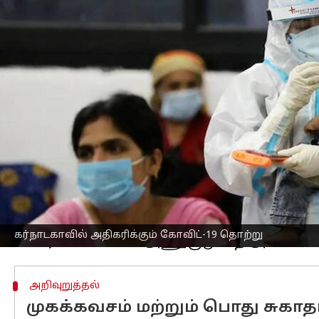
எழுதியவர்
May 24, 2025
09:47 am
Venkatalakshmi V
செய்தி முன்னோட்டம்
இந்த ஆண்டு இதுவரை
கர்நாடகாவில்
3
பதிவாகியுள்ளது.
இது குறித்து அம்மாநில அரசு குடிமக்க
வலியுறுத்தியுள்ளது.
வெள்ளிக்கிழமை வெளியிடப்பட்ட அதிகாரப
அதிகரித்து வருவதை அரசாங்கம் குறிப்பி
அதன் தொடர்ச்சியாக, பொதுமக்களிடையே 
"2025 ஆம் ஆண்டில் கோவிட் தொடர்பான 
கர்நாடகாவில் அதிகரிக்கும் கோவிட்-19 தொற்று
அறிவுறுத்தல்
முகக்கவசம் மற்றும் பொது சுக