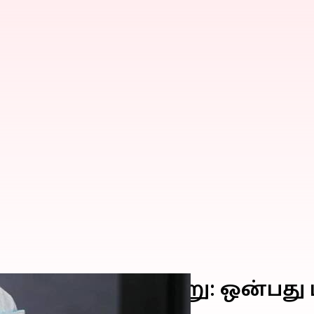
் கோவிட்-19 தொற்று: ஒன்பது