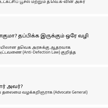
்கட்சிப் பூசல் மற்றும் த.வெ.க-வின் அசுர
ோகுமா? தப்பிக்க இருக்கும் ஒரே வழி
ைமையிலான தவெக அரசுக்கு ஆதரவாக
ட்டவணை (Anti-Defection Law) குறித்த
ர் அவர்?
ய தலைமை வழக்கறிஞராக (Advocate General)