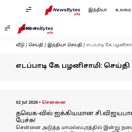
இந்தியா
உலகம்
Tamil
வீடு
/
செய்தி
/
இந்தியா செய்தி
/
எடப்பாடி கே பழனிசா
எடப்பாடி கே பழனிசாமி: செய்தி
02 Jul 2026
•
சென்னை
தவெக-வில் ஐக்கியமான சி.விஜயபாஸ்
பேச்சு!
சென்னை அடுத்த மாமல்லபுரத்தில் இன்று நட