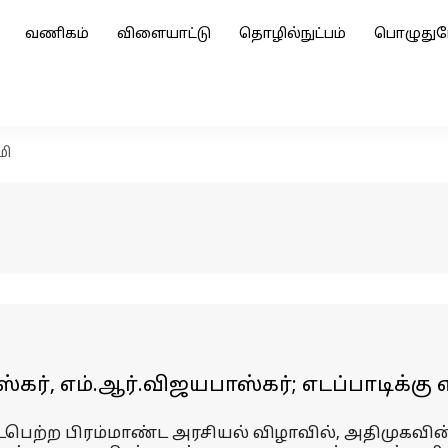
வணிகம்
விளையாட்டு
தொழில்நுட்பம்
பொழுதுப
மி
கர், எம்.ஆர்.விஜயபாஸ்கர்; எடப்பாடிக்
ைபெற்ற பிரம்மாண்ட அரசியல் விழாவில், அதிமுகவி