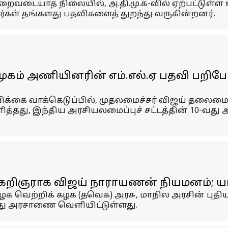
ிறைவடையாத நிலையில், அ.தி.மு.க-வில் ஏற்பட்டுள்ள உட
்கள் தங்களது பதவிகளைத் துறந்து வருகின்றனர்.
சண்முகம் அணியினரின் எம்.எல்.ஏ பதவி பறிப
ம்பிக்கை வாக்கெடுப்பில், முதலமைச்சர் விஜய் தல
ளித்தது, இந்திய அரசியலமைப்புச் சட்டத்தின் 10-வது அ
கறிஞராக விஜய் நாராயணன் நியமனம்; யா
ழக வெற்றிக் கழக (தவெக) அரசு, மாநில அரசின் புதி
து அரசாணை வெளியிட்டுள்ளது.