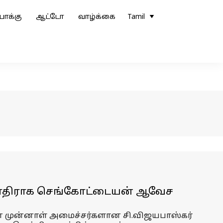
ோக்கு
ஆட்டோ
வாழ்க்கை
Tamil
கு எதிராக செங்கோட்டையன் ஆவேச
ன் முன்னாள் அமைச்சர்களான சி.விஜயபாஸ்கர்