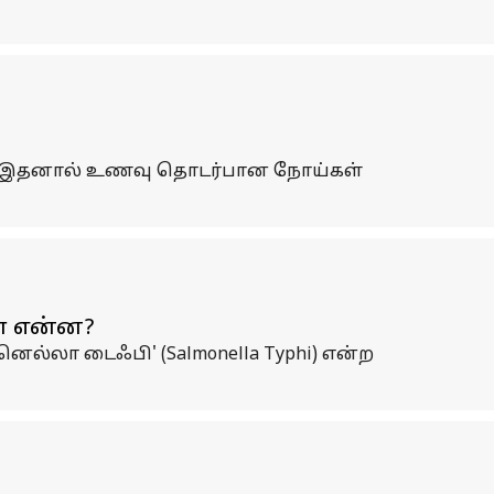
ரும். இதனால் உணவு தொடர்பான நோய்கள்
் என்ன?
ல்லா டைஃபி' (Salmonella Typhi) என்ற