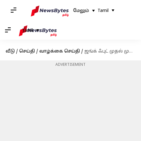
மேலும்
Tamil
Tamil
வீடு
/
செய்தி
/
வாழ்க்கை செய்தி
/
ஜங்க் ஃபுட் முதல் முடி பராமரிப்பு வரை: புற்றுநோயுடன் தொடர்புடைய 6 பொருட்கள்
ADVERTISEMENT