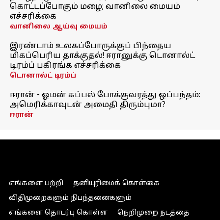
கொட்டப்போகும் மழை; வானிலை மையம்
எச்சரிக்கை
வானிலை ஆய்வு மையம்
இரண்டாம் உலகப்போருக்குப் பிந்தைய
மிகப்பெரிய தாக்குதல்! ஈரானுக்கு டொனால்ட்
டிரம்ப் பகிரங்க எச்சரிக்கை
டொனால்ட் டிரம்ப்
ஈரான் - ஓமன் கப்பல் போக்குவரத்து ஒப்பந்தம்:
அமெரிக்காவுடன் அமைதி திரும்புமா?
ஈரான்
எங்களை பற்றி
தனியுரிமைக் கொள்கை
விதிமுறைகளும் நிபந்தனைகளும்
எங்களை தொடர்பு கொள்ள
நெறிமுறை நடத்தை