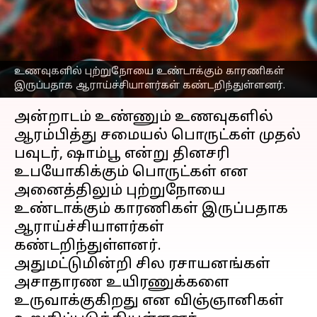
தொடர்புடைய 6
பொருட்கள்
எழுதியவர்
Dec 30, 2022
09:45 am
Saranya Shankar
உணவுகளில் புற்றுநோயை உண்டாக்கும் காரணிகள்
இருப்பதாக ஆராய்ச்சியாளர்கள் கண்டறிந்துள்ளனர்.
செய்தி முன்னோட்டம்
அன்றாடம் உண்ணும் உணவுகளில்
ஆரம்பித்து சமையல் பொருட்கள் முதல்
பவுடர், ஷாம்பூ என்று தினசரி
உபயோகிக்கும் பொருட்கள் என
அனைத்திலும் புற்றுநோயை
உண்டாக்கும் காரணிகள் இருப்பதாக
ஆராய்ச்சியாளர்கள்
கண்டறிந்துள்ளனர்.
அதுமட்டுமின்றி சில ரசாயனங்கள்
அசாதாரண உயிரணுக்களை
உருவாக்குகிறது என விஞ்ஞானிகள்