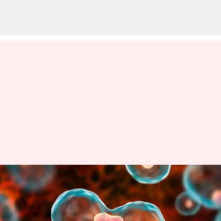
ஜங்க் ஃபுட் முதல் முடி
பராமரிப்பு வரை:
புற்றுநோயுடன்