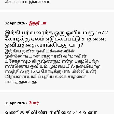
செய்யப்பட்டுள்ளனர்.
02 Apr 2026
•
இந்தியா
இந்தியர் வரைந்த ஒரு ஓவியம் ரூ.167.2
கோடிக்கு ஏலம் எடுக்கப்பட்டு சாதனை;
ஓவியத்தை வாங்கியது யார்?
இந்திய நவீன ஓவியக்கலையின்
முன்னோடியான ராஜா ரவி வர்மாவின்
யசோதாவும் கிருஷ்ணரும் என்ற புகழ்பெற்ற
எண்ணெய் ஓவியம், மும்பையில் நடைபெற்ற
ஏலத்தில் ரூ.167.2 கோடிக்கு ($18 மில்லியன்)
விற்பனையாகிப் புதிய உலக சாதனை
படைத்துள்ளது.
01 Apr 2026
•
போர்
வணிக சிலிண்டர் விலை ₹218 வரை