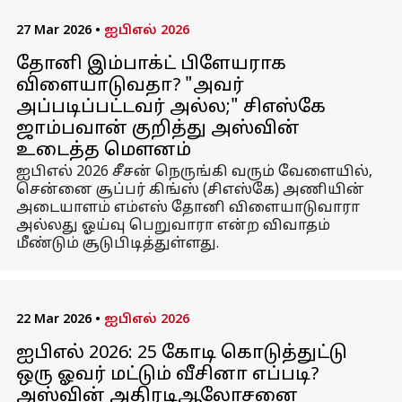
27 Mar 2026
•
ஐபிஎல் 2026
தோனி இம்பாக்ட் பிளேயராக
விளையாடுவதா? "அவர்
அப்படிப்பட்டவர் அல்ல;" சிஎஸ்கே
ஜாம்பவான் குறித்து அஸ்வின்
உடைத்த மௌனம்
ஐபிஎல் 2026 சீசன் நெருங்கி வரும் வேளையில்,
சென்னை சூப்பர் கிங்ஸ் (சிஎஸ்கே) அணியின்
அடையாளம் எம்எஸ் தோனி விளையாடுவாரா
அல்லது ஓய்வு பெறுவாரா என்ற விவாதம்
மீண்டும் சூடுபிடித்துள்ளது.
22 Mar 2026
•
ஐபிஎல் 2026
ஐபிஎல் 2026: 25 கோடி கொடுத்துட்டு
ஒரு ஓவர் மட்டும் வீசினா எப்படி?
அஸ்வின் அதிரடிஆலோசனை