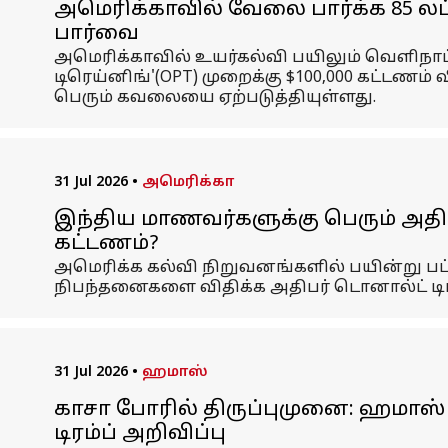
அமெரிக்காவில் வேலை பார்க்க ₹85 லட
பார்வை
அமெரிக்காவில் உயர்கல்வி பயிலும் வெளிநாட்ட
டிரெய்னிங்'(OPT) முறைக்கு $100,000 கட்டணம
பெரும் கவலையை ஏற்படுத்தியுள்ளது.
31 Jul 2026
•
அமெரிக்கா
இந்திய மாணவர்களுக்கு பெரும் அதிர்ச்
கட்டணம்?
அமெரிக்க கல்வி நிறுவனங்களில் பயின்று பட்
நிபந்தனைகளை விதிக்க அதிபர் டொனால்ட் டிரம்ப
31 Jul 2026
•
ஹமாஸ்
காசா போரில் திருப்புமுனை: ஹமாஸ்
டிரம்ப் அறிவிப்பு