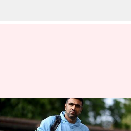
ஆஸ்திரேலியாவின் பிக்
பாஷ் லீக்கில் அஸ்வின்
ரவிச்சந்திரன்