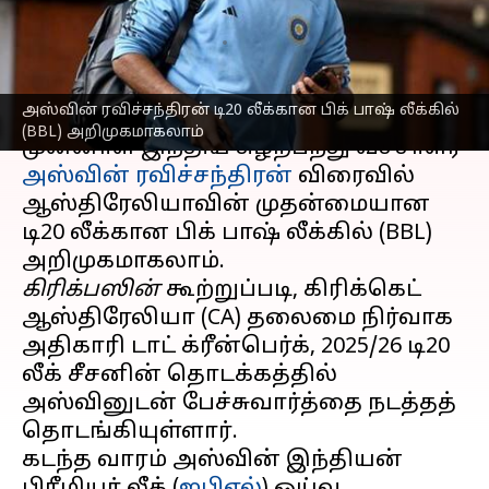
இடம்பெறுவாரா?
எழுதியவர்
Sep 03, 2025
09:34 am
Venkatalakshmi V
செய்தி முன்னோட்டம்
அஸ்வின் ரவிச்சந்திரன் டி20 லீக்கான பிக் பாஷ் லீக்கில்
(BBL) அறிமுகமாகலாம்
முன்னாள் இந்திய சுழற்பந்து வீச்சாளர்
அஸ்வின் ரவிச்சந்திரன்
விரைவில்
ஆஸ்திரேலியாவின் முதன்மையான
டி20 லீக்கான பிக் பாஷ் லீக்கில் (BBL)
கிரிக்பஸின்
கூற்றுப்படி, கிரிக்கெட்
ஆஸ்திரேலியா (CA) தலைமை நிர்வாக
அதிகாரி டாட் க்ரீன்பெர்க், 2025/26 டி20
லீக் சீசனின் தொடக்கத்தில்
அஸ்வினுடன் பேச்சுவார்த்தை நடத்தத்
தொடங்கியுள்ளார்.
கடந்த வாரம் அஸ்வின் இந்தியன்