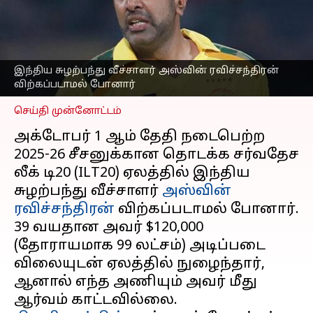
ILT20 இல் அஸ்வின்
ரவிச்சந்திரன் இடம்பெற
முடியுமா?
எழுதியவர்
Oct 02, 2025
12:33 pm
இந்திய சுழற்பந்து வீச்சாளர் அஸ்வின் ரவிச்சந்திரன்
Venkatalakshmi V
விற்கப்படாமல் போனார்
செய்தி முன்னோட்டம்
அக்டோபர் 1 ஆம் தேதி நடைபெற்ற
2025-26 சீசனுக்கான தொடக்க சர்வதேச
லீக் டி20 (ILT20) ஏலத்தில் இந்திய
சுழற்பந்து வீச்சாளர்
அஸ்வின்
ரவிச்சந்திரன்
விற்கப்படாமல் போனார்.
39 வயதான அவர் $120,000
(தோராயமாக ₹99 லட்சம்) அடிப்படை
விலையுடன் ஏலத்தில் நுழைந்தார்,
ஆனால் எந்த அணியும் அவர் மீது