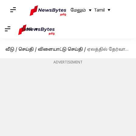
மேலும்
Tamil
Tamil
வீடு
/
செய்தி
/
விளையாட்டு செய்தி
/
ஏலத்தில் தேர்வாகவில்லை, ஆனாலும் வரவிருக்கும் ILT20 இல் அஸ்வின் ரவிச்சந்திரன் இடம்பெற முடியுமா?
ADVERTISEMENT