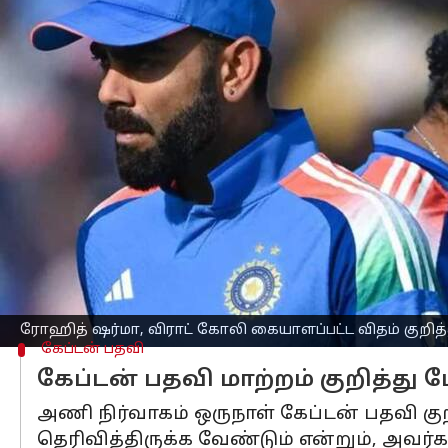
எழுதியவர்
Oct 09, 2025
12:42 pm
Sekar Chinnappan
செய்தி முன்னோட்டம்
இந்திய கிரிக்கெட் அணி
யின் மூத்த வீ
கையாண்ட விதம் குறித்து, முன்னாள் நட்சத
விமர்சித்துள்ளார்.
2027 ஒருநாள் உலகக் கோப்பையை மனதில
நியமித்த முடிவுக்குப் பிறகு அஸ்வின் இ
தனது யூடியூப் சேனலில் பேசிய அஸ்வின்
ரோஹித் ஷர்மா, விராட் கோலி கையாளப்பட்ட விதம் குறித்த
கேப்டன் பதவி
கேப்டன் பதவி மாற்றம் குறித்து 
அணி நிர்வாகம் ஒருநாள் கேப்டன் பதவி குற
தெரிவித்திருக்க வேண்டும் என்றும், அவர்க