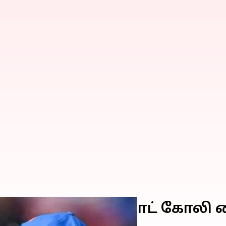
ித் ஷர்மா, விராட் கோலி கை
டல்