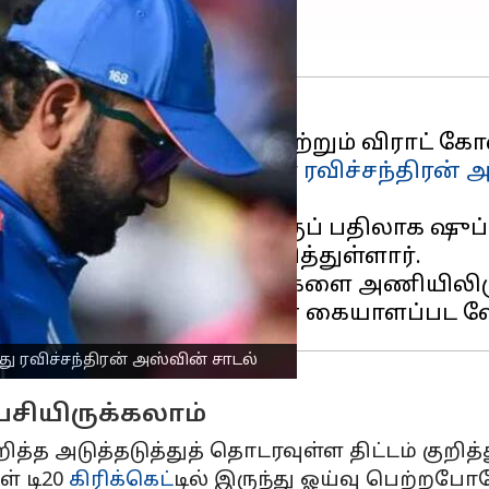
ரர்களான ரோஹித் ஷர்மா மற்றும் விராட்
்திர சுழற்பந்து வீச்சாளர்
ரவிச்சந்திரன் 
் வைத்து, ரோஹித்துக்குப் பதிலாக ஷுப
ந்த அதிருப்தியைத் தெரிவித்துள்ளார்.
, அனுபவம் வாய்ந்த வீரர்களை அணியிலிருந
ு ரவிச்சந்திரன் அஸ்வின் சாடல்
பேசியிருக்கலாம்
ித்த அடுத்தடுத்துத் தொடரவுள்ள திட்டம் குறித
ள் டி20
கிரிக்கெட்
டில் இருந்து ஓய்வு பெற்றபோத