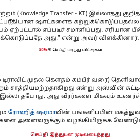
ாற்றம் (Knowledge Transfer - KT) இல்லாதது கு
ுட்பரீதியான ஷாட்களைக் கற்றுக்கொடுப்பதல்ல 
ற்பட்டால் எப்படிச் சமாளிப்பது, சரியான பீல்
கொடுப்பதே அது." என்று அவர் விளக்கினார்.
50%
% செய்தி படித்து விட்டீர்கள்
ல் டிராவிட் முதல் கௌதம் கம்பீர் வரை) தெளிவ
 சாத்தியமற்றதாகிறது என்று அஸ்வின் சுட்டிக்
்லாதபோது, அது வீரர்களை மிகவும் உணர்ச்சிவ
ும்
ரோஹித் ஷர்மா
வின் பங்களிப்பின் மகத்து
களை அனைவருக்கும் வழங்கியிருக்க வேண்டும் 
செய்தி இத்துடன் முடிவடைந்தது