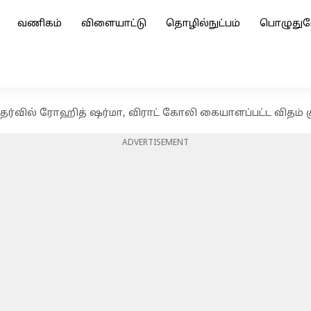
வணிகம்
விளையாட்டு
தொழில்நுட்பம்
பொழுதுப
ர்வில் ரோஹித் ஷர்மா, விராட் கோலி கையாளப்பட்ட விதம் குற
ADVERTISEMENT