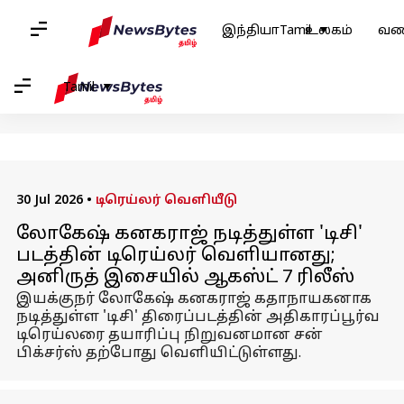
வீடு
/
செய்தி
/
பொழுதுபோக்கு செய்தி
/
லோகேஷ் கனகராஜ்
இந்தியா
Tamil
உலகம்
வண
லோகேஷ் கனகராஜ்: செய்தி
Tamil
30 Jul 2026
•
டிரெய்லர் வெளியீடு
லோகேஷ் கனகராஜ் நடித்துள்ள 'டிசி'
படத்தின் டிரெய்லர் வெளியானது;
அனிருத் இசையில் ஆகஸ்ட் 7 ரிலீஸ்
இயக்குநர் லோகேஷ் கனகராஜ் கதாநாயகனாக
நடித்துள்ள 'டிசி' திரைப்படத்தின் அதிகாரப்பூர்வ
டிரெய்லரை தயாரிப்பு நிறுவனமான சன்
பிக்சர்ஸ் தற்போது வெளியிட்டுள்ளது.