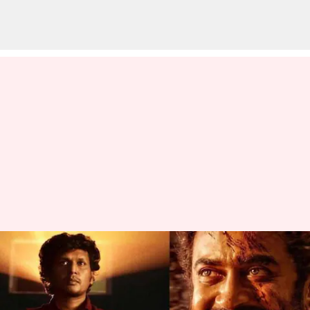
ரோலக்ஸ்
கதாப்பாத்திரத்தை
வைத்து தனி திரைப்படம்;