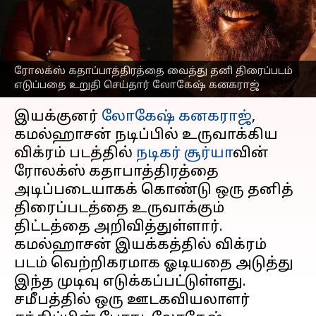
லோகேஷ் கனகராஜின்
தரமான அப்டேட்
எழுதியவர்
Oct 13, 2024
03:04 pm
Sekar Chinnappan
ரோலக்ஸ் கதாப்பாத்திரத்தை வைத்து தனி திரைப்படம்
எடுப்பதை உறுதி செய்தார் லோகேஷ் கனகராஜ்
செய்தி முன்னோட்டம்
இயக்குனர்
லோகேஷ் கனகராஜ்
,
கமல்ஹாசன் நடிப்பில் உருவாக்கிய
விக்ரம் படத்தில்
நடிகர் சூர்யா
வின்
ரோலக்ஸ் கதாபாத்திரத்தை
அடிப்படையாகக் கொண்டு ஒரு தனித்
திரைப்படத்தை உருவாக்கும்
திட்டத்தை அறிவித்துள்ளார்.
கமல்ஹாசன் இயக்கத்தில் விக்ரம்
படம் வெற்றிகரமாக ஓடியதை அடுத்து
இந்த முடிவு எடுக்கப்பட்டுள்ளது.
சமீபத்தில் ஒரு ஊடகவியலாளர்