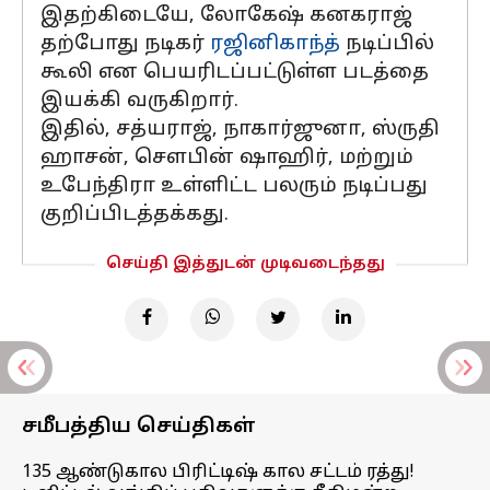
இதற்கிடையே, லோகேஷ் கனகராஜ்
தற்போது நடிகர்
ரஜினிகாந்த்
நடிப்பில்
கூலி என பெயரிடப்பட்டுள்ள படத்தை
இயக்கி வருகிறார்.
இதில், சத்யராஜ், நாகார்ஜுனா, ஸ்ருதி
ஹாசன், சௌபின் ஷாஹிர், மற்றும்
உபேந்திரா உள்ளிட்ட பலரும் நடிப்பது
குறிப்பிடத்தக்கது.
செய்தி இத்துடன் முடிவடைந்தது
சமீபத்திய செய்திகள்
135 ஆண்டுகால பிரிட்டிஷ் கால சட்டம் ரத்து!