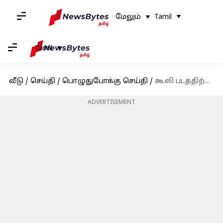
மேலும்
Tamil
Tamil
வீடு
/
செய்தி
/
பொழுதுபோக்கு செய்தி
/
கூலி படத்திற்கு A செர்டிபிகேட் கொடுத்ததை எதிர்த்து சென்னை உயர்நீதிமன்றத்தை நாடிய Sun Pictures
ADVERTISEMENT