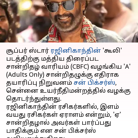
உயர்நீதிமன்றத்தை நாடிய
Sun Pictures
எழுதியவர்
Aug 20, 2025
01:54 pm
Venkatalakshmi V
செய்தி முன்னோட்டம்
சூப்பர் ஸ்டார்
ரஜினிகாந்தின்
'கூலி'
படத்திற்கு மத்திய திரைப்பட
சான்றிதழ் வாரியம் (CBFC) வழங்கிய 'A'
(Adults Only) சான்றிதழுக்கு எதிராக
தயாரிப்பு நிறுவனம்
சன் பிக்சர்ஸ்
,
சென்னை உயர்நீதிமன்றத்தில் வழக்கு
தொடர்ந்துள்ளது.
ரஜினிகாந்தின் ரசிகர்களில், இளம்
வயது ரசிகர்கள் ஏராளம் என்றும், 'ஏ'
சான்றிதழால் அவர்கள் பார்ப்பது
பாதிக்கும் என சன் பிக்சர்ஸ்