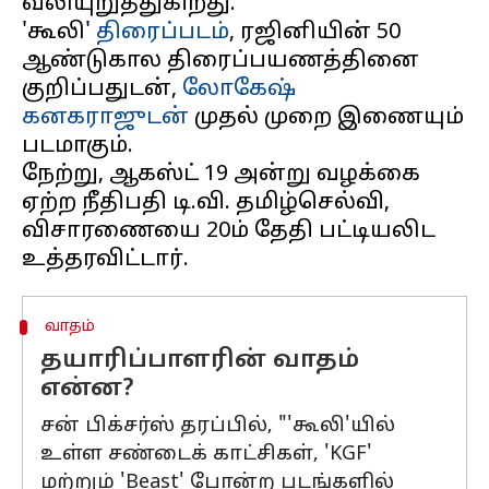
வலியுறுத்துகிறது.
'கூலி'
திரைப்படம்
, ரஜினியின் 50
ஆண்டுகால திரைப்பயணத்தினை
குறிப்பதுடன்,
லோகேஷ்
கனகராஜுடன்
முதல் முறை இணையும்
படமாகும்.
நேற்று, ஆகஸ்ட் 19 அன்று வழக்கை
ஏற்ற நீதிபதி டி.வி. தமிழ்செல்வி,
விசாரணையை 20ம் தேதி பட்டியலிட
வாதம்
தயாரிப்பாளரின் வாதம்
என்ன?
சன் பிக்சர்ஸ் தரப்பில், "'கூலி'யில்
உள்ள சண்டைக் காட்சிகள், 'KGF'
மற்றும் 'Beast' போன்ற படங்களில்