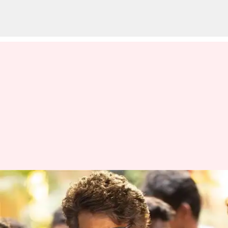
கூலி படத்திற்கு A
செர்டிபிகேட் கொடுத்ததை
எதிர்த்து சென்னை