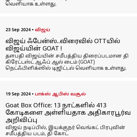
வெளியாக உள்ளது.
23 Sep 2024
•
விஜய்
விஜய் ஃபேன்ஸ்..விரைவில் OTTயில்
விஜய்யின் GOAT !
தளபதி விஜய்யின் சமீபத்திய திரைப்படமான தி
கிரேட்டஸ்ட் ஆஃப் ஆல் டைம் (GOAT)
நெட்ஃபிளிக்ஸில் டிஜிட்டல் வெளியாக உள்ளது.
19 Sep 2024
•
பாக்ஸ் ஆபிஸ் வசூல்
Goat Box Office: 13 நாட்களில் 413
கோடிகளை அள்ளியதாக அதிகாரபூர்வ
அறிவிப்பு
விஜய் நடிப்பில், இயக்குநர் வெங்கட் பிரபுவின்
சமீபத்திய படம், தி கோட்.