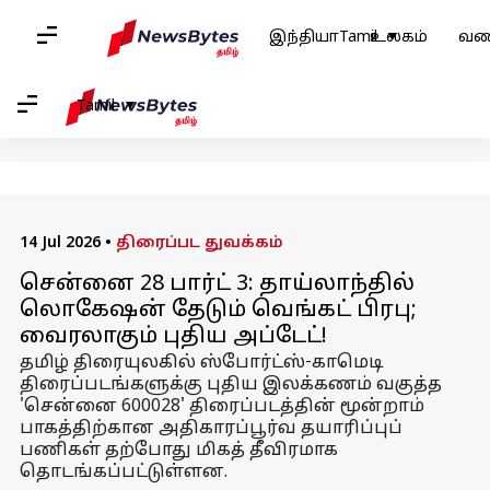
வீடு
/
செய்தி
/
பொழுதுபோக்கு செய்தி
/
வெங்கட் பிரபு
இந்தியா
Tamil
உலகம்
வண
வெங்கட் பிரபு: செய்தி
Tamil
14 Jul 2026
•
திரைப்பட துவக்கம்
சென்னை 28 பார்ட் 3: தாய்லாந்தில்
லொகேஷன் தேடும் வெங்கட் பிரபு;
வைரலாகும் புதிய அப்டேட்!
தமிழ் திரையுலகில் ஸ்போர்ட்ஸ்-காமெடி
திரைப்படங்களுக்கு புதிய இலக்கணம் வகுத்த
'சென்னை 600028' திரைப்படத்தின் மூன்றாம்
பாகத்திற்கான அதிகாரப்பூர்வ தயாரிப்புப்
பணிகள் தற்போது மிகத் தீவிரமாக
தொடங்கப்பட்டுள்ளன.