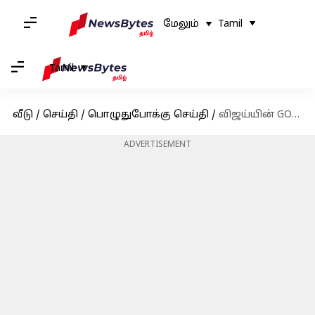
மேலும்
Tamil
Tamil
வீடு
/
செய்தி
/
பொழுதுபோக்கு செய்தி
/
விஜய்யின் GOAT முதல் நாள் இறுதியில் ரூ.126.32 கோடி வசூல் செய்து சாதனை
ADVERTISEMENT