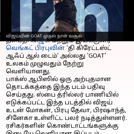
சாதனை
எழுதியவர்
Sep 06, 2024
06:44 pm
Venkatalakshmi V
செய்தி முன்னோட்டம்
விஜய்யின் GOAT முதல் நாள் வசூல்
தளபதி
விஜய்
மற்றும் இயக்குனர்
வெங்கட் பிரபுவின்
'தி கிரேட்டஸ்ட்
ஆஃப் ஆல் டைம்' அல்லது 'GOAT'
உலகம் முழுவதும் நேற்று
வெளியானது.
பாக்ஸ் ஆபிஸில் ஒரு அற்புதமான
தொடக்கத்தை இந்த படம் பதிவு
செய்தது. ஸ்பை த்ரில்லர் பாணியில்
எடுக்கப்பட்ட இந்த படத்தில் விஜய்
உடன் மோகன், பிரபு தேவா, பிரஷாந்த்,
சினேகா உள்ளிட்ட பலர் நடித்துள்ளனர்.
ரசிகர்களின் கொண்டாட்டங்களுக்கு