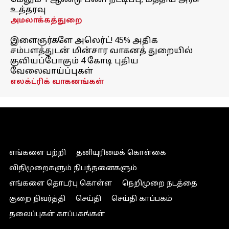
மேலும் 1 ஆண்டு பணி நீட்டிப்பு; மத்திய அரசு
உத்தரவு
அமலாக்கத்துறை
இளைஞர்களே அலெர்ட்! 45% அதிக
சம்பளத்துடன் மின்சார வாகனத் துறையில்
குவியப்போகும் 4 கோடி புதிய
வேலைவாய்ப்புகள்
எலக்ட்ரிக் வாகனங்கள்
எங்களை பற்றி
தனியுரிமைக் கொள்கை
விதிமுறைகளும் நிபந்தனைகளும்
எங்களை தொடர்பு கொள்ள
நெறிமுறை நடத்தை
குறை நிவர்த்தி
செய்தி
செய்தி காப்பகம்
தலைப்புகள் காப்பகங்கள்