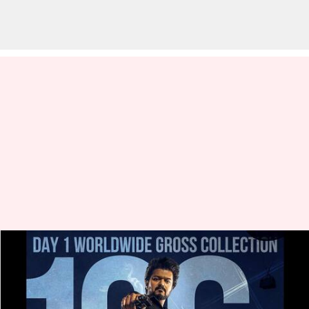
விஜய்யின் GOAT முதல்
நாள் இறுதியில் ரூ.126.32
கோடி வசூல் செய்து