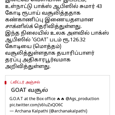
இடையே வெளியான இப்படம்,
உள்நாட்டு பாக்ஸ் ஆபிஸில் சுமார் 43
கோடி ரூபாய் வசூலித்ததாக
கண்காணிப்பு இணையதளமான
சாக்னில்க்
தெரிவித்துள்ளது.
இந்த நிலையில் உலக அளவில் பாக்ஸ்
ஆபிஸில் 'GOAT' படம் ரூ.126.32
கோடியை (மொத்தம்)
வசூலித்துள்ளதாக தயாரிப்பாளர்
தரப்பு அதிகாரபூர்வமாக
ட்விட்டர் அஞ்சல்
GOAT வசூல்
G.O.A.T at the Box office 🔥🔥
@Ags_production
pic.twitter.com/s6luZxQO6C
— Archana Kalpathi (@archanakalpathi)