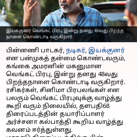
கூறிய அர்ச்சனா
கல்பாத்தி
எழுதியவர்
Nov 07, 2023
12:29 pm
Srinath r
இயக்குனர் வெங்கட் பிரபு இன்று தனது 48வது பிறந்த
நாளை கொண்டாடி வருகிறார்.
செய்தி முன்னோட்டம்
பின்னணி பாடகர்,
நடிகர்
,
இயக்குனர்
என பன்முகத் தன்மை கொண்டவரும்,
கங்கை அமரனின் மகனுமான
வெங்கட் பிரபு, இன்று தனது 48வது
பிறந்தநாளை கொண்டாடி வருகிறார்.
ரசிகர்கள், சினிமா பிரபலங்கள் என
பலரும் வெங்கட் பிரபுவுக்கு வாழ்த்து
கூறி வரும் நிலையில், தளபதி68
திரைப்படத்தின் தயாரிப்பாளர்
அர்ச்சனா கல்பாத்தி கூறிய வாழ்த்து
கவனம் ஈர்த்துள்ளது.