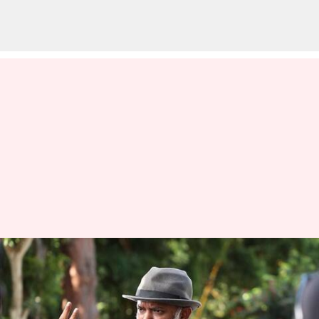
வெங்கட் பிரபு பிறந்தநாள்-
#தளபதி68 அப்டேட் உடன்
பிறந்தநாள் வாழ்த்து