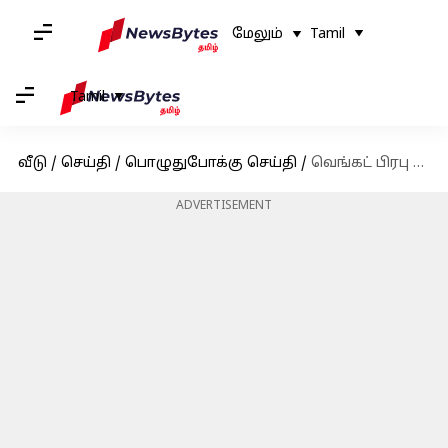
மேலும்
Tamil
Tamil
வீடு
/
செய்தி
/
பொழுதுபோக்கு செய்தி
/
வெங்கட் பிரபு பிறந்தநாள்- #தளபதி68 அப்டேட் உடன் பிறந்தநாள் வாழ்த்து கூறிய அர்ச்சனா கல்பாத்தி
ADVERTISEMENT