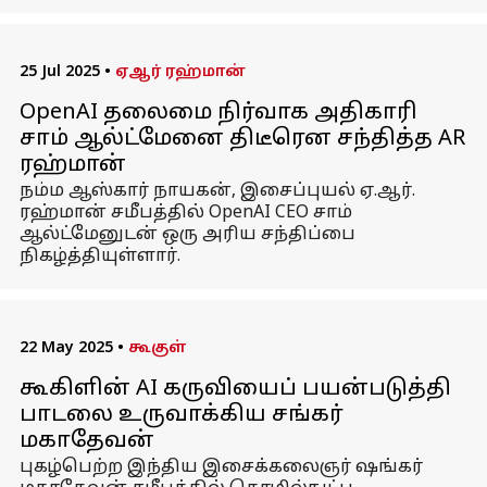
25 Jul 2025
•
ஏஆர் ரஹ்மான்
OpenAI தலைமை நிர்வாக அதிகாரி
சாம் ஆல்ட்மேனை திடீரென சந்தித்த AR
ரஹ்மான்
நம்ம ஆஸ்கார் நாயகன், இசைப்புயல் ஏ.ஆர்.
ரஹ்மான் சமீபத்தில் OpenAI CEO சாம்
ஆல்ட்மேனுடன் ஒரு அரிய சந்திப்பை
நிகழ்த்தியுள்ளார்.
22 May 2025
•
கூகுள்
கூகிளின் AI கருவியைப் பயன்படுத்தி
பாடலை உருவாக்கிய சங்கர்
மகாதேவன்
புகழ்பெற்ற இந்திய இசைக்கலைஞர் ஷங்கர்