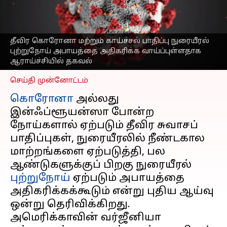
நுரையீரலில் ஏற்படும்
'இம்யூன் ஸ்காரிங்';
நிபுணர்கள் எச்சரிக்கை
தீவிர கொரோனா மற்றும் காய்ச்சல் பாதிப்பு நுரையீரல்
எழுதியவர்
Mar 15, 2026
10:15 am
புற்றுநோய் அபாயத்தை அதிகரிக்க வாய்ப்புள்ளதாக
Sekar Chinnappan
ஆராய்ச்சியில் தகவல்
செய்தி முன்னோட்டம்
கொரோனா
அல்லது
இன்ஃப்ளூயன்ஸா போன்ற
நோய்களால் ஏற்படும் தீவிர சுவாசப்
பாதிப்புகள், நுரையீரலில் நீண்டகால
மாற்றங்களை ஏற்படுத்தி, பல
ஆண்டுகளுக்குப் பிறகு நுரையீரல்
புற்றுநோய்
ஏற்படும் அபாயத்தை
அதிகரிக்கக்கூடும் என்று புதிய ஆய்வு
ஒன்று தெரிவிக்கிறது.
அமெரிக்காவின் வர்ஜீனியா