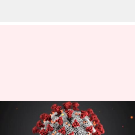
கொரோனா
பாதித்தவர்களுக்குப்
புற்றுநோய் அபாயமா?