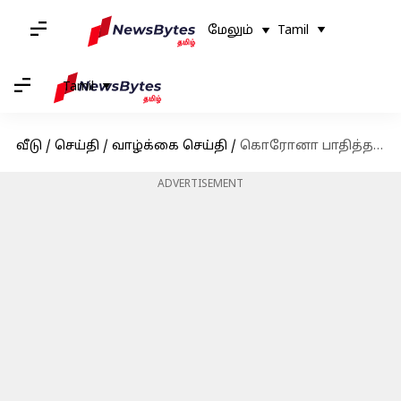
மேலும்
Tamil
Tamil
வீடு
/
செய்தி
/
வாழ்க்கை செய்தி
/
கொரோனா பாதித்தவர்களுக்குப் புற்றுநோய் அபாயமா? நுரையீரலில் ஏற்படும் 'இம்யூன் ஸ்காரிங்'; நிபுணர்கள் எச்சரிக்கை
ADVERTISEMENT