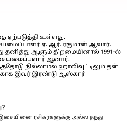
ை ஏற்படுத்தி உள்ளது.
மைப்பாளர் ஏ. ஆர். ரகுமான் ஆவார்.
 தனித்து ஆளும் திறமையினால் 1991-ல்
இசையமைப்பளார் ஆனார்.
தோடு நில்லாமல் ஹாலிவுட்டிலும் தன்
ிற்காக இவர் இரண்டு ஆஸ்கார்
ு?
 இசையினை ரசிகர்களுக்கு அல்ல தந்து