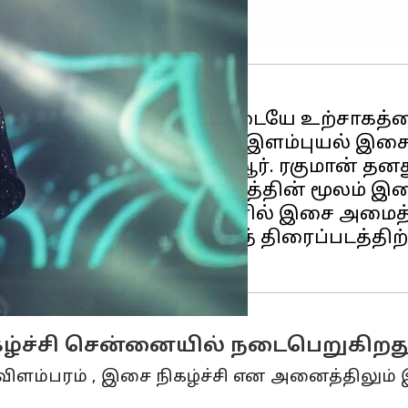
ூக வலைதளத்தில் ரசிகர்களிடையே உற்சாகத்த
்கிய இடத்தை பிடித்தவர் இளம்புயல் இசைய
ியாளராக இருந்த ஏ. ஆர். ரகுமான் தனது
தில் வெளிவந்த 'ரோஜா' படத்தின் மூலம் 
யாளம் போன்ற பல மொழிகளில் இசை அமைத்த
ில்லியனியர்' என்ற ஆங்கிலத் திரைப்படத்த
கழ்ச்சி சென்னையில் நடைபெறுகிறத
ிளம்பரம் , இசை நிகழ்ச்சி என அனைத்திலும்