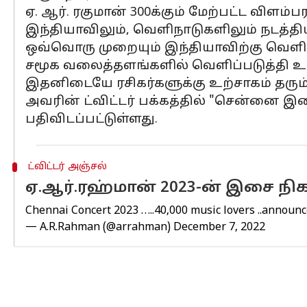
ஏ. ஆர். ரகுமான் 300க்கும் மேற்பட்ட விள
இந்தியாவிலும், வெளிநாடுகளிலும் நடத்திய
ஒவ்வொரு முறையும் இந்தியாவிற்கு வெளியே
சமூக வலைத்தளங்களில் வெளிப்படுத்தி உ
இதனிடையே ரசிகர்களுக்கு உற்சாகம் தரும்
அவரின் ட்விட்டர் பக்கத்தில் "சென்னை இசைந
பதிவிடப்பட்டுள்ளது.
ட்விட்டர் அஞ்சல்
ஏ.ஆர்.ரஹ்மான் 2023-ன் இசை நிகழ
Chennai Concert 2023 …..40,000 music lovers ..announ
— A.R.Rahman (@arrahman)
December 7, 2022