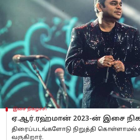
எழுதியவர்
Dec 10, 2022
11:11 pm
Saranya Shankar
செய்தி முன்னோட்டம்
ஏ. ஆர். ரகுமானின் ட்விட்டர் பதிவு சம
இந்திய திரைப்பட இசை உலகில் ஒரு முக
தன் இளம்வயதில் இளையராஜாவிற்கு உதவ
முதன் முதலில் மணிரத்தினம் இயக்கத்
இவர் தமிழ், தெலுங்கு, ஹிந்தி, மலை
தடத்தை கால் பதித்தார். 'ஸ்லம் டாக் ம
இசை நிகழ்ச்சி
ஏ.ஆர்.ரஹ்மான் 2023-ன் இசை நி
திரைப்படங்களோடு நிறுத்தி கொள்ளாமல் வ
வருகிறார்.