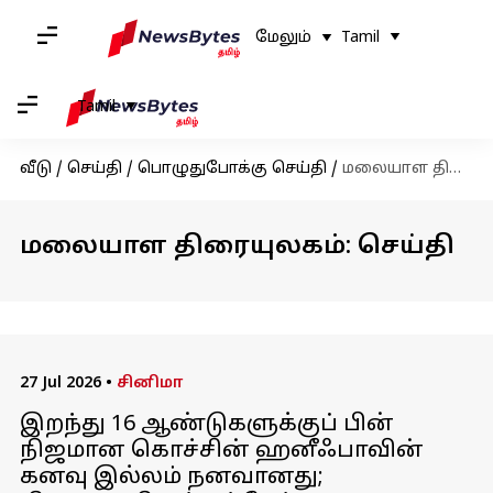
மேலும்
Tamil
Tamil
வீடு
/
செய்தி
/
பொழுதுபோக்கு செய்தி
/
மலையாள திரையுலகம்
மலையாள திரையுலகம்: செய்தி
27 Jul 2026
•
சினிமா
இறந்து 16 ஆண்டுகளுக்குப் பின்
நிஜமான கொச்சின் ஹனீஃபாவின்
கனவு இல்லம் நனவானது;