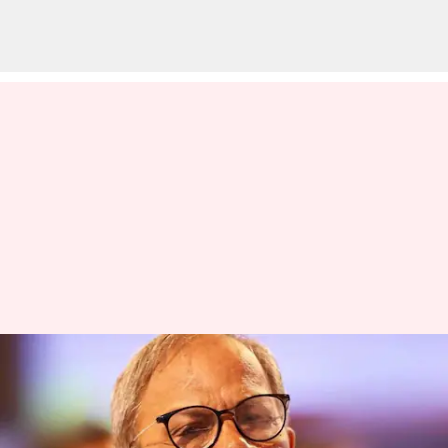
பிரபல மலையாள
எழுத்தாளரும்,
இயக்குனருமான எம்டி