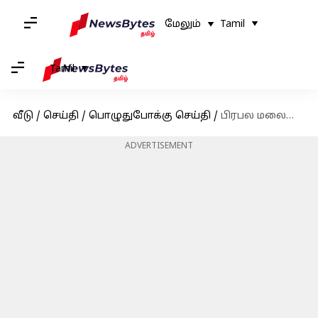
மேலும்
Tamil
Tamil
வீடு
/
செய்தி
/
பொழுதுபோக்கு செய்தி
/
பிரபல மலையாள எழுத்தாளரும், இயக்குனருமான எம்டி வாசுதேவன் நாயர் தனது 91வது வயதில் காலமானார்
ADVERTISEMENT