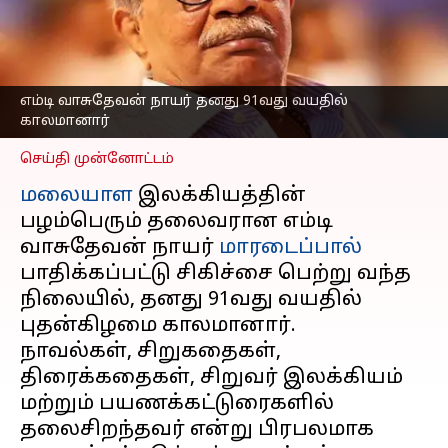
வாசுதேவன் நாயர் தனது
91வது வயதில்
காலமானார்
எழுதியவர்
Dec 26, 2024
08:06 am
எம்டி வாசுதேவன் நாயர் தனது 91வது வயதில்
Venkatalakshmi V
காலமானார்
செய்தி முன்னோட்டம்
மலையாள
இலக்கியத்தின்
பழம்பெரும் தலைவரான எம்டி
வாசுதேவன் நாயர்
மாரடைப்பால்
பாதிக்கப்பட்டு சிகிச்சை பெற்று வந்த
நிலையில், தனது 91வது வயதில்
புதன்கிழமை காலமானார்.
நாவல்கள், சிறுகதைகள்,
திரைக்கதைகள், சிறுவர் இலக்கியம்
மற்றும் பயணக்கட்டுரைகளில்
தலைசிறந்தவர் என்று பிரபலமாக