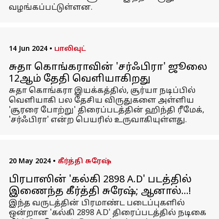
வழங்கப்பட்டுள்ளன.
14 Jun 2024
•
பாலிவுட்
சுதா கொங்கராவின் 'சர்ஃபிரா' ஜூலை
12ஆம் தேதி வெளியாகிறது
சுதா கொங்கரா இயக்கத்தில், சூர்யா நடிப்பில்
வெளியாகி பல தேசிய விருதுகளை அள்ளிய
'சூரரை போற்று' திரைப்படத்தின் ஹிந்தி ரீமேக்,
'சர்ஃபிரா' என்ற பெயரில் உருவாகியுள்ளது.
20 May 2024
•
கீர்த்தி சுரேஷ்
பிரபாஸின் 'கல்கி 2898 A.D' படத்தில்
இணைந்த கீர்த்தி சுரேஷ்; ஆனால்...!
இந்த வருடத்தின் பிரமாண்ட படைப்புகளில்
ஒன்றான 'கல்கி 2898 A.D' திரைப்படத்தில் நடிகை