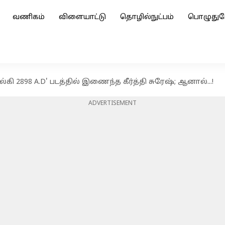
வணிகம்
விளையாட்டு
தொழில்நுட்பம்
பொழுதுப
்கி 2898 A.D' படத்தில் இணைந்த கீர்த்தி சுரேஷ்; ஆனால்...!
ADVERTISEMENT