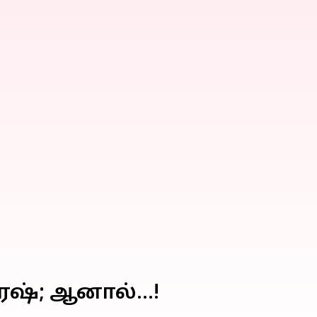
ரேஷ்; ஆனால்...!