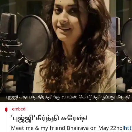
எழுதியவர்
May 20, 2024
05:58 pm
Venkatalakshmi V
செய்தி முன்னோட்டம்
இந்த வருடத்தின் பிரமாண்ட படைப்புகளில
இணைந்துள்ளார்.
ஆனால், அவர் திரையில் தோன்றமாட்டார்
சமீபத்தில் வெளியான 'கல்கி 2898 A.D' 
இந்த அப்டேட் வீடியோவை கவனித்தவர்கள்
ஆம், புஜ்ஜி கதாபாத்திரத்திற்கு வாய்ஸ் க
'மகாநதி' திரைப்படம் மூலமாக
தேசிய வி
இந்த 'கல்கி 2898 A.D' திரைப்படத்திலு
இந்த படத்தில் 'பைரவா' என்கிற பாத்திரத்
புஜ்ஜி கதாபாத்திரத்திற்கு வாய்ஸ் கொடுத்திருப்பது கீர்த்தி
embed
'புஜ்ஜி'கீர்த்தி சுரேஷ்!
Meet me & my friend Bhairava on May 22nd!
htt