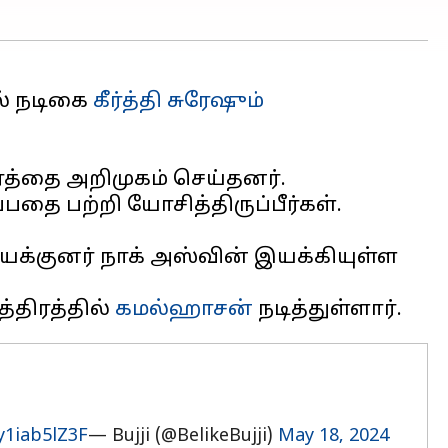
ல் நடிகை
கீர்த்தி சுரேஷும்
ிரத்தை அறிமுகம் செய்தனர்.
தை பற்றி யோசித்திருப்பீர்கள்.
 இயக்குனர் நாக் அஸ்வின் இயக்கியுள்ள
த்திரத்தில்
கமல்ஹாசன்
y1iab5lZ3F
— Bujji (@BelikeBujji)
May 18, 2024