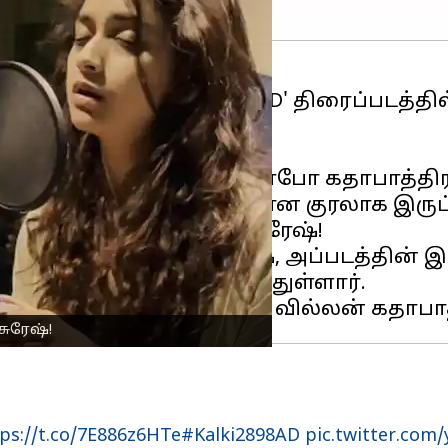
் ஒன்றான 'கல்கி 2898 A.D' திரைப்படத்தி
.
அப்டேட்டில் 'புஜ்ஜி' என்ற ரோபோ கதாபாத்த
, அதன் குரல் பரிச்சயமான குரலாக இருப்ப
ொடுத்திருப்பது கீர்த்தி சுரேஷ்!
ருது
வென்ற கீர்த்தி சுரேஷ், அப்படத்தின்
ம் சென்டிமெண்டாக இணைந்துள்ளார்.
தில் நடிக்கிறார்
பிரபாஸ்
. வில்லன் கதாபா
 சுரேஷ்!
ps://t.co/7E886z6HTe
#Kalki2898AD
pic.twitter.com/