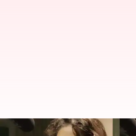
பிரபாஸின் 'கல்கி 2898 A.D'