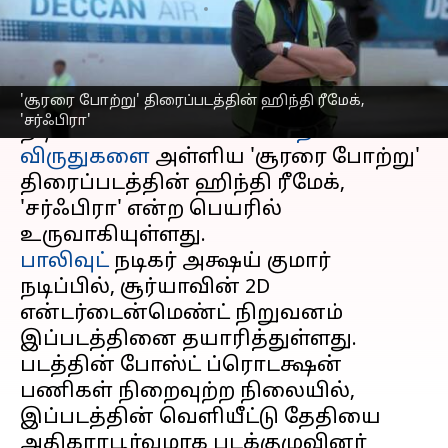
எழுதியவர்
Jun 14, 2024
01:17 pm
Venkatalakshmi V
செய்தி முன்னோட்டம்
'சூரரை போற்று' திரைப்படத்தின் ஹிந்தி ரீமேக்,
சுதா கொங்கரா இயக்கத்தில்,
சூர்யா
'சர்ஃபிரா'
நடிப்பில் வெளியாகி பல
தேசிய
விருதுகளை
அள்ளிய 'சூரரை போற்று'
திரைப்படத்தின் ஹிந்தி ரீமேக்,
'சர்ஃபிரா' என்ற பெயரில்
பாலிவுட்
நடிகர் அக்ஷய் குமார்
நடிப்பில், சூர்யாவின் 2D
என்டர்டைன்மெண்ட் நிறுவனம்
இப்படத்தினை தயாரித்துள்ளது.
படத்தின் போஸ்ட் ப்ரொடக்ஷன்
பணிகள் நிறைவுற்ற நிலையில்,
இப்படத்தின் வெளியீட்டு தேதியை
அதிகாரபூர்வமாக படக்குழுவினர்