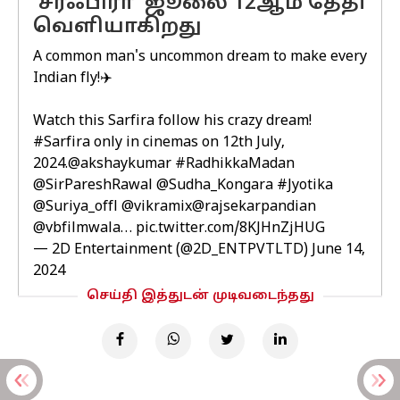
'சர்ஃபிரா' ஜூலை 12ஆம் தேதி
வெளியாகிறது
A common man's uncommon dream to make every
Indian fly!✈️
Watch this Sarfira follow his crazy dream!
#Sarfira
only in cinemas on 12th July,
2024.
@akshaykumar
#RadhikkaMadan
@SirPareshRawal
@Sudha_Kongara
#Jyotika
@Suriya_offl
@vikramix
@rajsekarpandian
@vbfilmwala
…
pic.twitter.com/8KJHnZjHUG
— 2D Entertainment (@2D_ENTPVTLTD)
June 14,
2024
செய்தி இத்துடன் முடிவடைந்தது