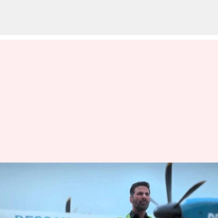
சுதா கொங்கராவின்
'சர்ஃபிரா' ஜூலை 12ஆம்
தேதி வெளியாகிறது