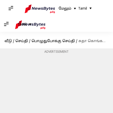
மேலும்
Tamil
Tamil
வீடு
/
செய்தி
/
பொழுதுபோக்கு செய்தி
/
சுதா கொங்கராவின் 'சர்ஃபிரா' ஜூலை 12ஆம் தேதி வெளியாகிறது
ADVERTISEMENT