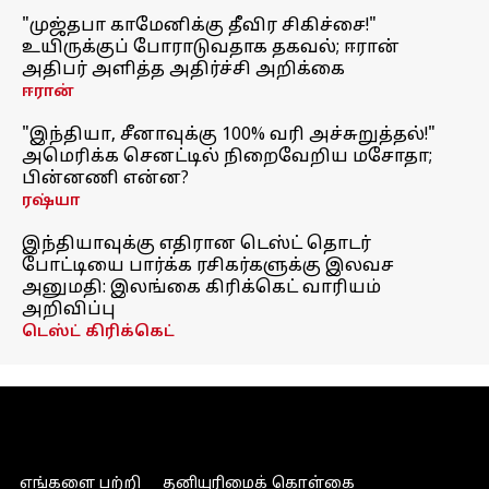
"முஜ்தபா காமேனிக்கு தீவிர சிகிச்சை!"
உயிருக்குப் போராடுவதாக தகவல்; ஈரான்
அதிபர் அளித்த அதிர்ச்சி அறிக்கை
ஈரான்
"இந்தியா, சீனாவுக்கு 100% வரி அச்சுறுத்தல்!"
அமெரிக்க செனட்டில் நிறைவேறிய மசோதா;
பின்னணி என்ன?
ரஷ்யா
இந்தியாவுக்கு எதிரான டெஸ்ட் தொடர்
போட்டியை பார்க்க ரசிகர்களுக்கு இலவச
அனுமதி: இலங்கை கிரிக்கெட் வாரியம்
அறிவிப்பு
டெஸ்ட் கிரிக்கெட்
எங்களை பற்றி
தனியுரிமைக் கொள்கை