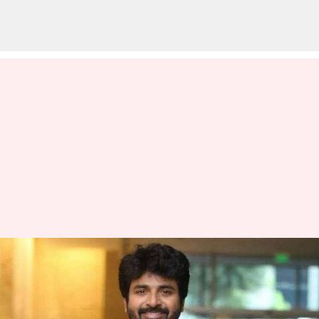
ட்விட்டருக்கு டாடா
சொன்ன நடிகர்
சிவகார்த்திகேயன்