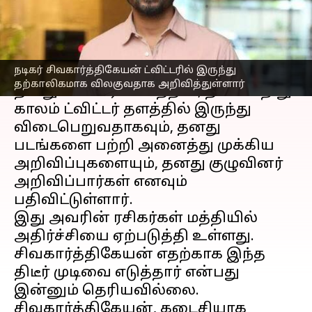
எழுதியவர்
May 01, 2023
10:05 am
Venkatalakshmi V
செய்தி முன்னோட்டம்
நடிகர் சிவகார்த்திகேயன் ட்விட்டரில் இருந்து
நடிகர்
சிவகார்த்திகேயன்
, நேற்று
தற்காலிகமாக விலகுவதாக அறிவித்துள்ளார்
தனது ட்விட்டர் பக்கத்தில், தான் சிறிது
காலம் ட்விட்டர் தளத்தில் இருந்து
விடைபெறுவதாகவும், தனது
படங்களை பற்றி அனைத்து முக்கிய
அறிவிப்புகளையும், தனது குழுவினர்
அறிவிப்பார்கள் எனவும்
பதிவிட்டுள்ளார்.
இது அவரின் ரசிகர்கள் மத்தியில்
அதிர்ச்சியை ஏற்படுத்தி உள்ளது.
சிவகார்த்திகேயன் எதற்காக இந்த
திடீர் முடிவை எடுத்தார் என்பது
இன்னும் தெரியவில்லை.
சிவகார்த்திகேயன், கடைசியாக