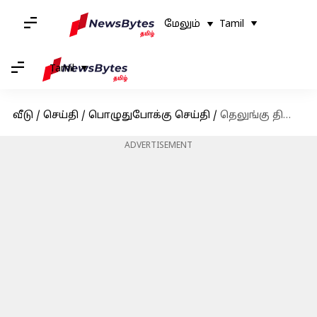
மேலும்
Tamil
Tamil
வீடு
/
செய்தி
/
பொழுதுபோக்கு செய்தி
/
தெலுங்கு திரையுலகில், முதல் 'சிறந்த நடிகர்'-க்கான தேசிய விருதை வென்றுள்ளார் அல்லு அர்ஜுன்
ADVERTISEMENT