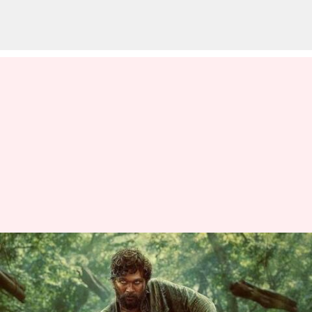
தெலுங்கு திரையுலகில்,
முதல் 'சிறந்த நடிகர்'-
க்கான தேசிய விருதை