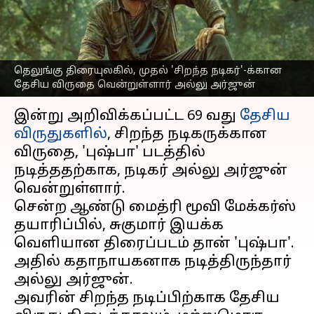
வென்றுள்ளார் அல்லு
அர்ஜுன்
எழுதியவர்
Aug 24, 2023
10:35 pm
Venkatalakshmi V
தெலுங்கு திரையுலகில், முதல் 'சிறந்த நடிகர்'-க்கான
தேசிய விருதை வென்றுள்ளார் அல்லு அர்ஜுன்
செய்தி முன்னோட்டம்
இன்று அறிவிக்கப்பட்ட 69 வது
தேசிய
விருதுகளில்
, சிறந்த நடிகருக்கான
விருதை, 'புஷ்பா' படத்தில்
நடித்ததற்காக, நடிகர் அல்லு அர்ஜுன்
வென்றுள்ளார்.
சென்ற ஆண்டு மைத்ரி மூவி மேக்கர்ஸ்
தயாரிப்பில், சுகுமார் இயக்க
வெளியான திரைப்படம் தான் 'புஷ்பா'.
அதில் கதாநாயகனாக நடித்திருந்தார்
அல்லு அர்ஜுன்.
அவரின் சிறந்த நடிப்பிற்காக தேசிய