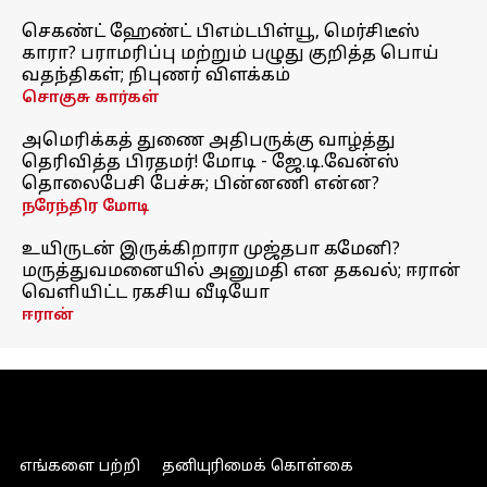
செகண்ட் ஹேண்ட் பிஎம்டபிள்யூ, மெர்சிடீஸ்
காரா? பராமரிப்பு மற்றும் பழுது குறித்த பொய்
வதந்திகள்; நிபுணர் விளக்கம்
சொகுசு கார்கள்
அமெரிக்கத் துணை அதிபருக்கு வாழ்த்து
தெரிவித்த பிரதமர்! மோடி - ஜே.டி.வேன்ஸ்
தொலைபேசி பேச்சு; பின்னணி என்ன?
நரேந்திர மோடி
உயிருடன் இருக்கிறாரா முஜ்தபா கமேனி?
மருத்துவமனையில் அனுமதி என தகவல்; ஈரான்
வெளியிட்ட ரகசிய வீடியோ
ஈரான்
எங்களை பற்றி
தனியுரிமைக் கொள்கை