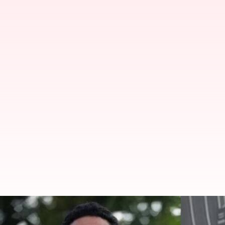
போதை பொருள் பழக்கம், பா
எங்கே?