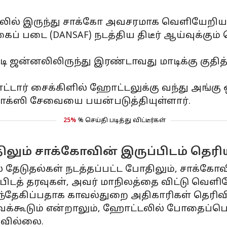
்டலில் இருந்து சாக்கோ அவசரமாக வெளியேறியத
ைப் படை (DANSAF) நடத்திய திடீர் ஆய்வுக்கும்
ி ஜன்னலிலிருந்து இரண்டாவது மாடிக்கு குதித்
ட்டார் சைக்கிளில் ஹோட்டலுக்கு வந்து அங்கு
ாக்ஸி சேவையை பயன்படுத்தியுள்ளார்.
25%
% செய்தி படித்து விட்டீர்கள்
லும் சாக்கோவின் இருப்பிடம் தெ
ல் தேடுதல்கள் நடத்தப்பட்ட போதிலும், சாக்க
டத் தரவுகள், அவர் மாநிலத்தை விட்டு வெளியே
சந்தேகிப்பதாக காவல்துறை அதிகாரிகள் தெரிவி
ரவக்கூடும் என்றாலும், ஹோட்டலில் போதைப்பொ
யவில்லை.