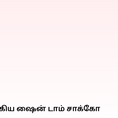
க்கிய ஷைன் டாம் சாக்கோ