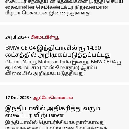
ஸ்கூட்டர் சந்தையின் தேவைகளை பூர்த்தி செய்ய
தைவானின் செமிகண்டக்டர் நிறுவனமான
மீடியா டெக் உடன் இணைந்துள்ளது.
24 Jul 2024
•
பிஎம்டபிள்யூ
BMW CE 04 இந்தியாவில் ரூ 14.90
லட்சத்தில் அறிமுகப்படுத்தப்பட்டது
பிஎம்டபிள்யூ Motorrad India இன்று, BMW CE 04 ஐ
ரூ.14.90 லட்சம் (எக்ஸ்-ஷோரூம்) ஆரம்ப
விலையில் அறிமுகப்படுத்தியது.
17 Dec 2023
•
ஆட்டோமொபைல்
இந்தியாவில் அதிகரித்து வரும்
ஸ்கூட்டர் விற்பனை
இந்தியாவில் தொடர்ச்சியாக நான்காவது
மாதமாக ஸ்கூட்டர் விற்பனை 5 லட்சத்தைக்