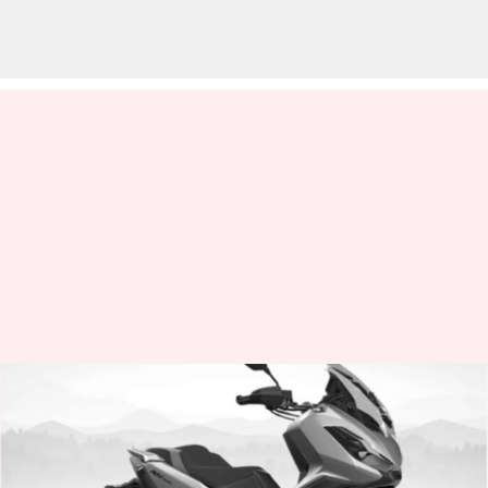
2023 EICMA நிகழ்வில் புதிய
மேக்ஸி ஸ்கூட்டரை
அறிமுகப்படுத்தவிருக்கும்