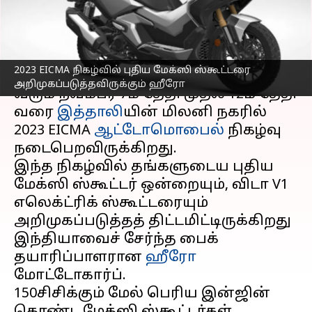
ஹீரோ
எழுதியவர்
Nov 05, 2023
03:00 pm
Prasanna Venkatesh
செய்தி முன்னோட்டம்
2023 EICMA நிகழ்வில் புதிய மேக்ஸி ஸ்கூட்டரை
அறிமுகப்படுத்தவிருக்கும் ஹீரோ
வரும் நவம்பர் 7ம் தேதி முதல் 12ம் தேதி
வரை
இத்தாலி
யின் மிலனி நகரில்
2023 EICMA
ஆட்டோமொபைல்
நிகழ்வு
நடைபெறவிருக்கிறது.
இந்த நிகழ்வில் தங்களுடைய புதிய
மேக்ஸி ஸ்கூட்டர் ஒன்றையும், விடா V1
எலெக்ட்ரிக் ஸ்கூட்டரையும்
அறிமுகப்படுத்தத் திட்டமிட்டிருக்கிறது
இந்தியாவைச் சேர்ந்த பைக்
தயாரிப்பாளரான
ஹீரோ
மோட்டோகார்ப்.
150சிசிக்கும் மேல் பெரிய இன்ஜின்