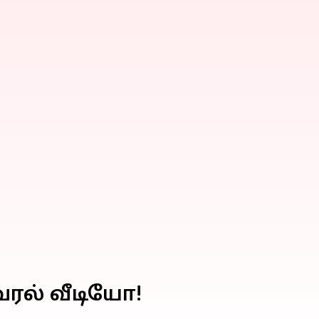
ைரல் வீடியோ!