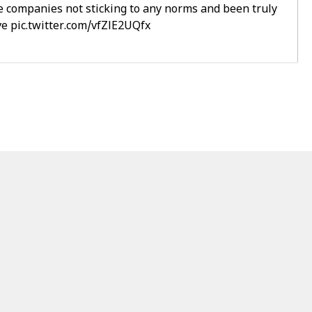
se companies not sticking to any norms and been truly
ve
pic.twitter.com/vfZlE2UQfx