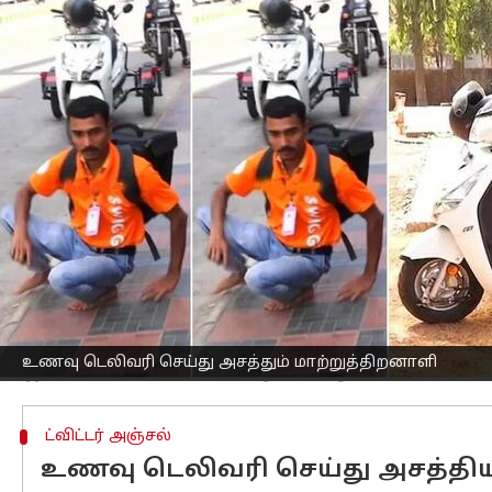
எழுதியவர்
Feb 23, 2023
04:46 pm
Siranjeevi
செய்தி முன்னோட்டம்
கர்நாடகா
வை சேர்ந்த மாற்றுத்திறனாளி 
இவரைப்பற்றி ரியல் ஹீரோ என்ற பெயரி
இவர் இந்த வேலைக்காக யார் உதவியையும
பயணிக்கிறார்.
இவ்வாறு சில சில சிரமங்கள் இருப்பதை
முடிந்ததை செய்கின்றனர்.
மேலும், இந்த இளைஞர் சம்மந்தப்பட்
ஊழியர் வெளியே வந்து கொடுத்துவிடுகி
உண்மையில், இந்த மாற்றுத்திறனாளி இள
உணவு டெலிவரி செய்து அசத்தும் மாற்றுத்திறனாளி
ட்விட்டர் அஞ்சல்
உணவு டெலிவரி செய்து அசத்த