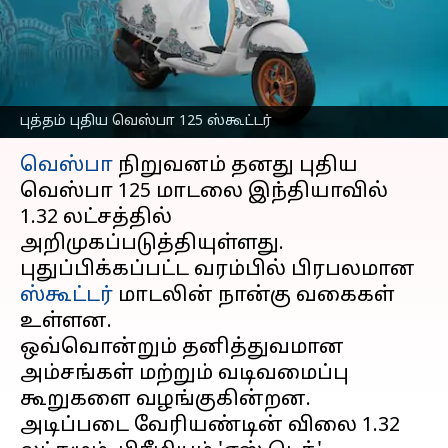
ஸ்கூட்டர்கள்: விலை
மற்றும் இதர விவரங்கள்
எழுதியவர்
Feb 11, 2025
11:38 am
Venkatalakshmi V
புத்தம் புதிய வெஸ்பா 125 ஸ்கூட்டர்
செய்தி முன்னோட்டம்
வெஸ்பா
நிறுவனம் தனது புதிய
வெஸ்பா 125 மாடலை இந்தியாவில்
₹1.32 லட்சத்தில்
அறிமுகப்படுத்தியுள்ளது.
புதுப்பிக்கப்பட்ட வரம்பில் பிரபலமான
ஸ்கூட்டர்
மாடலின் நான்கு வகைகள்
உள்ளன.
ஒவ்வொன்றும் தனித்துவமான
அம்சங்கள் மற்றும் வடிவமைப்பு
கூறுகளை வழங்குகின்றன.
அடிப்படை வேரியண்டின் விலை ₹1.32