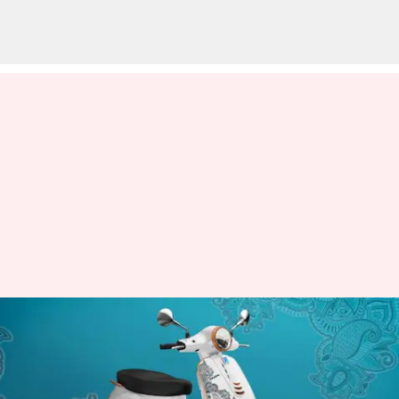
இந்தியாவில்
அறிமுகப்படுத்தப்பட்ட
புத்தம் புதிய வெஸ்பா 125