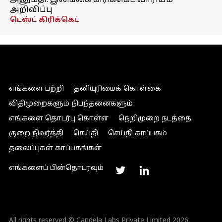
அனுமதி: இலங்கை கிரிக்கெட் வாரியம்
அறிவிப்பு
டெஸ்ட் கிரிக்கெட்
எங்களை பற்றி
தனியுரிமைக் கொள்கை
விதிமுறைகளும் நிபந்தனைகளும்
எங்களை தொடர்பு கொள்ள
நெறிமுறை நடத்தை
குறை நிவர்த்தி
செய்தி
செய்தி காப்பகம்
தலைப்புகள் காப்பகங்கள்
எங்களைப் பின்தொடரவும்
All rights reserved © Candela Labs Private Limited 2026