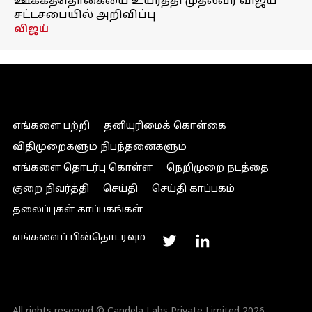
ஊக்கத்தொகையை உயர்த்தி முதல்வர் விஜய்
சட்டசபையில் அறிவிப்பு
விஜய்
எங்களை பற்றி
தனியுரிமைக் கொள்கை
விதிமுறைகளும் நிபந்தனைகளும்
எங்களை தொடர்பு கொள்ள
நெறிமுறை நடத்தை
குறை நிவர்த்தி
செய்தி
செய்தி காப்பகம்
தலைப்புகள் காப்பகங்கள்
எங்களைப் பின்தொடரவும்
All rights reserved © Candela Labs Private Limited 2026