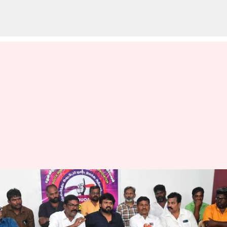
FEFSI உடன் மோதலால்
வெளிப்புற யூனிட்
உரிமையாளர்கள் சங்கம்