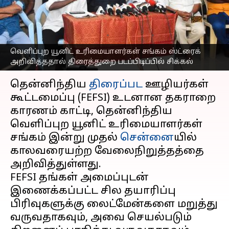
ஸ்ட்ரைக் அறிவிப்பு;
படப்பிடிப்பில் சிக்கல்
எழுதியவர்
Apr 15, 2025
12:14 pm
Sekar Chinnappan
வெளிப்புற யூனிட் உரிமையாளர்கள் சங்கம் ஸ்ட்ரைக்
அறிவித்ததால் திரைத்துறை படப்பிடிப்பில் சிக்கல்
செய்தி முன்னோட்டம்
தென்னிந்திய
திரைப்பட
ஊழியர்கள்
கூட்டமைப்பு (FEFSI) உடனான தகராறை
காரணம் காட்டி, தென்னிந்திய
வெளிப்புற யூனிட் உரிமையாளர்கள்
சங்கம் இன்று முதல்
சென்னை
யில்
காலவரையற்ற வேலைநிறுத்தத்தை
அறிவித்துள்ளது.
FEFSI தங்கள் அமைப்புடன்
இணைக்கப்பட்ட சில தயாரிப்பு
பிரிவுகளுக்கு லைட்மேன்களை மறுத்து
வருவதாகவும், அவை செயல்படும்