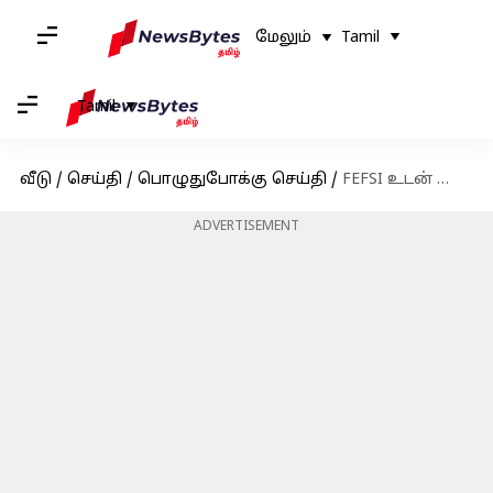
மேலும்
Tamil
Tamil
வீடு
/
செய்தி
/
பொழுதுபோக்கு செய்தி
/
FEFSI உடன் மோதலால் வெளிப்புற யூனிட் உரிமையாளர்கள் சங்கம் ஸ்ட்ரைக் அறிவிப்பு; படப்பிடிப்பில் சிக்கல்
ADVERTISEMENT