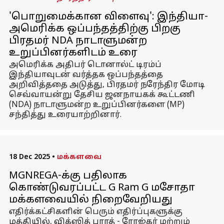
'பொறுமைக்கான விளைவு': இந்தியா-
அமெரிக்க ஒப்பந்தத்திற்கு பிறகு
பிரதமர் NDA நாடாளுமன்ற
உறுப்பினர்களிடம் உரை
அமெரிக்க அதிபர் டொனால்ட் டிரம்ப்
இந்தியாவுடன் வர்த்தக ஒப்பந்தத்தை
அறிவித்ததை அடுத்து, பிரதமர் நரேந்திர மோடி
செவ்வாயன்று தேசிய ஜனநாயகக் கூட்டணி
(NDA) நாடாளுமன்ற உறுப்பினர்களை (MP)
சந்தித்து உரையாற்றினார்.
18 Dec 2025
•
மக்களவை
MGNREGA-க்கு பதிலாக
கொண்டுவரப்பட்ட G Ram G மசோதா
மக்களவையில் நிறைவேறியது
எதிர்க்கட்சிகளின் பெரும் எதிர்ப்புகளுக்கு
மத்தியில், விக்ஸித் பாரத் - ரோஜ்கர் மற்றும்