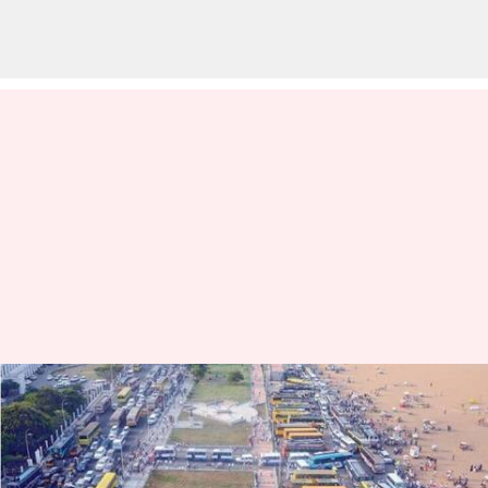
சென்னை மெரினா,
பெசன்ட் நகர் கடற்கரை
வாகன நிறுத்தங்களில்