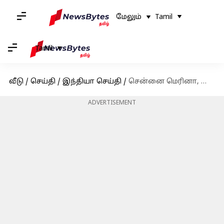
மேலும்
Tamil
Tamil
வீடு
/
செய்தி
/
இந்தியா செய்தி
/
சென்னை மெரினா, பெசன்ட் நகர் கடற்கரை வாகன நிறுத்தங்களில் விரைவில் ஃபாஸ்ட் டேக் மூலம் கட்டண வசூல்
ADVERTISEMENT