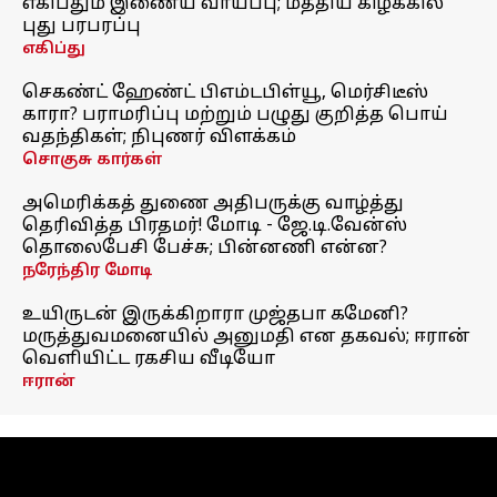
எகிப்தும் இணைய வாய்ப்பு; மத்திய கிழக்கில்
புது பரபரப்பு
எகிப்து
செகண்ட் ஹேண்ட் பிஎம்டபிள்யூ, மெர்சிடீஸ்
காரா? பராமரிப்பு மற்றும் பழுது குறித்த பொய்
வதந்திகள்; நிபுணர் விளக்கம்
சொகுசு கார்கள்
அமெரிக்கத் துணை அதிபருக்கு வாழ்த்து
தெரிவித்த பிரதமர்! மோடி - ஜே.டி.வேன்ஸ்
தொலைபேசி பேச்சு; பின்னணி என்ன?
நரேந்திர மோடி
உயிருடன் இருக்கிறாரா முஜ்தபா கமேனி?
மருத்துவமனையில் அனுமதி என தகவல்; ஈரான்
வெளியிட்ட ரகசிய வீடியோ
ஈரான்