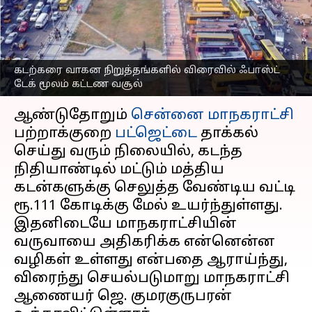
விரைவில் ஃபாஸ்ட் டேக்
மூலம் கட்டண வசூல்
எழுதியவர்
Jan 01, 2025
05:18 pm
Venkatalakshmi V
கடற்கரை வாகன நிறுத்தங்களில் விரைவில் ஃபாஸ்ட்
டேக் மூலம் கட்டண வசூல்
செய்தி முன்னோட்டம்
ஆண்டுதோறும்
சென்னை மாநகராட்சி
பற்றாக்குறை
பட்ஜெட்டை
தாக்கல்
செய்து வரும் நிலையில், கடந்த
நிதியாண்டில் மட்டும் மத்திய
கடன்களுக்கு செலுத்த வேண்டிய வட்டி
ரூ.111 கோடிக்கு மேல் உயர்ந்துள்ளது.
இதனிடையே மாநகராட்சியின்
வருவாயை அதிகரிக்க என்னென்ன
வழிகள் உள்ளது என்பதை ஆராய்ந்து,
விரைந்து செயல்படுமாறு மாநகராட்சி
ஆணையர் ஜெ. குமரகுருபரன்