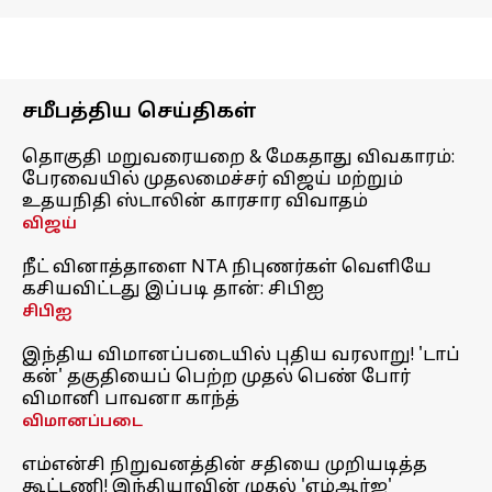
சமீபத்திய செய்திகள்
தொகுதி மறுவரையறை & மேகதாது விவகாரம்:
பேரவையில் முதலமைச்சர் விஜய் மற்றும்
உதயநிதி ஸ்டாலின் காரசார விவாதம்
விஜய்
நீட் வினாத்தாளை NTA நிபுணர்கள் வெளியே
கசியவிட்டது இப்படி தான்: சிபிஐ
சிபிஐ
இந்திய விமானப்படையில் புதிய வரலாறு! 'டாப்
கன்' தகுதியைப் பெற்ற முதல் பெண் போர்
விமானி பாவனா காந்த்
விமானப்படை
எம்என்சி நிறுவனத்தின் சதியை முறியடித்த
கூட்டணி! இந்தியாவின் முதல் 'எம்ஆர்ஐ'