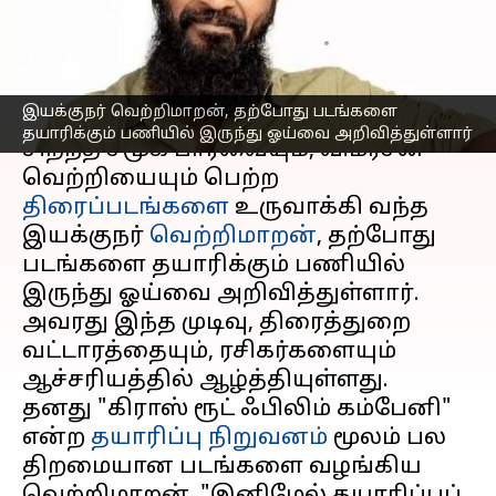
இயக்குனர் வெற்றிமாறன்
எழுதியவர்
Sep 01, 2025
03:11 pm
Venkatalakshmi V
செய்தி முன்னோட்டம்
இயக்குநர் வெற்றிமாறன், தற்போது படங்களை
தயாரிக்கும் பணியில் இருந்து ஓய்வை அறிவித்துள்ளார்
சிறந்த சமூக பார்வையும், விமர்சன
வெற்றியையும் பெற்ற
திரைப்படங்களை
உருவாக்கி வந்த
இயக்குநர்
வெற்றிமாறன்
, தற்போது
படங்களை தயாரிக்கும் பணியில்
இருந்து ஓய்வை அறிவித்துள்ளார்.
அவரது இந்த முடிவு, திரைத்துறை
வட்டாரத்தையும், ரசிகர்களையும்
ஆச்சரியத்தில் ஆழ்த்தியுள்ளது.
தனது "கிராஸ் ரூட் ஃபிலிம் கம்பேனி"
என்ற
தயாரிப்பு நிறுவனம்
மூலம் பல
திறமையான படங்களை வழங்கிய