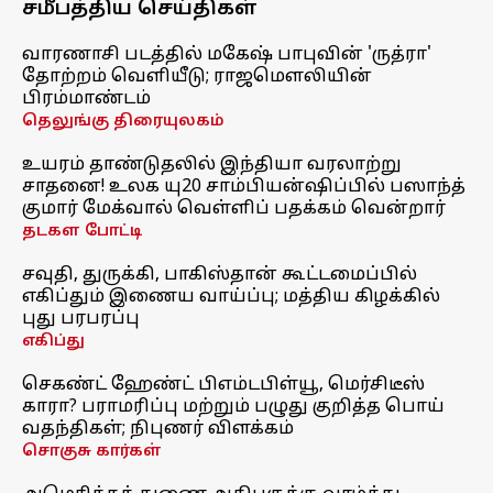
சமீபத்திய செய்திகள்
வாரணாசி படத்தில் மகேஷ் பாபுவின் 'ருத்ரா'
தோற்றம் வெளியீடு; ராஜமௌலியின்
பிரம்மாண்டம்
தெலுங்கு திரையுலகம்
உயரம் தாண்டுதலில் இந்தியா வரலாற்று
சாதனை! உலக யு20 சாம்பியன்ஷிப்பில் பஸாந்த்
குமார் மேக்வால் வெள்ளிப் பதக்கம் வென்றார்
தடகள போட்டி
சவுதி, துருக்கி, பாகிஸ்தான் கூட்டமைப்பில்
எகிப்தும் இணைய வாய்ப்பு; மத்திய கிழக்கில்
புது பரபரப்பு
எகிப்து
செகண்ட் ஹேண்ட் பிஎம்டபிள்யூ, மெர்சிடீஸ்
காரா? பராமரிப்பு மற்றும் பழுது குறித்த பொய்
வதந்திகள்; நிபுணர் விளக்கம்
சொகுசு கார்கள்