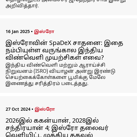
தொழில்நுட்ப அமைச்சர் ஜிதேந்திர சிங் இன்று
அறிவித்தார்.
16 Jan 2025
•
இஸ்ரோ
இஸ்ரோவின் SpaDeX சாதனை: இதை
நம்பியுள்ள வருங்கால இந்திய
விண்வெளி முயற்சிகள் எவை?
இந்திய விண்வெளி மற்றும் ஆராய்ச்சி
நிறுவனம் (ISRO) வியாழன் அன்று இரண்டு
செயற்கைக்கோள்களை பூமிக்கு மேலே
இணைத்து சரித்திரம் படைத்தது.
27 Oct 2024
•
இஸ்ரோ
2026இல் ககன்யான், 2028இல்
சந்திரயான் 4; இஸ்ரோ தலைவர்
வெளியிட்ட முக்கிய தகவல்